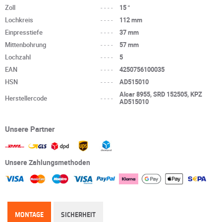
Zoll
----
15 "
Lochkreis
----
112 mm
Einpresstiefe
----
37 mm
Mittenbohrung
----
57 mm
Lochzahl
----
5
EAN
----
4250756100035
HSN
----
AD515010
Alcar 8955, SRD 152505, KPZ
Herstellercode
----
AD515010
Unsere Partner
Unsere Zahlungsmethoden
MONTAGE
SICHERHEIT