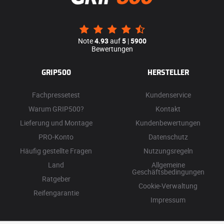
Note
4.93
auf
5
|
5900
Bewertungen
GRIP500
HERSTELLER
Fachpressetest
Kundenservice
Warum GRIP500?
Kontakt
Lieferung und Montage
Kundenbewertungen
PRO-Konto
Datenschutz
Häufig gestellte Fragen
Nutzungsregeln
Land
Allgemeine
Geschäftsbedingungen
Ratgeber
Cookie-Verwaltung
Reifengarantie
Impressum