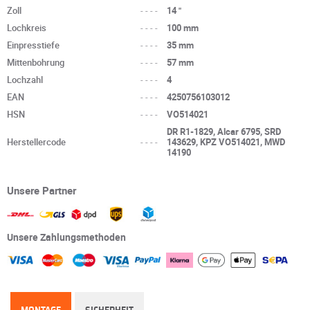
Zoll
----
14 "
Lochkreis
----
100 mm
Einpresstiefe
----
35 mm
Mittenbohrung
----
57 mm
Lochzahl
----
4
EAN
----
4250756103012
HSN
----
VO514021
DR R1-1829, Alcar 6795, SRD
Herstellercode
----
143629, KPZ VO514021, MWD
14190
Unsere Partner
Unsere Zahlungsmethoden