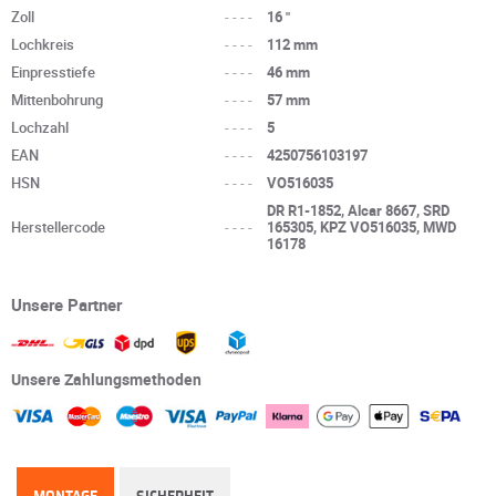
Zoll
----
16 "
Lochkreis
----
112 mm
Einpresstiefe
----
46 mm
Mittenbohrung
----
57 mm
Lochzahl
----
5
EAN
----
4250756103197
HSN
----
VO516035
DR R1-1852, Alcar 8667, SRD
Herstellercode
----
165305, KPZ VO516035, MWD
16178
Unsere Partner
Unsere Zahlungsmethoden