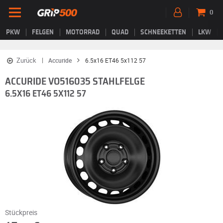
0
PKW
FELGEN
MOTORRAD
QUAD
SCHNEEKETTEN
LKW
Zurück
Accuride
6.5x16 ET46 5x112 57
ACCURIDE VO516035 STAHLFELGE
6.5X16 ET46 5X112 57
Stückpreis