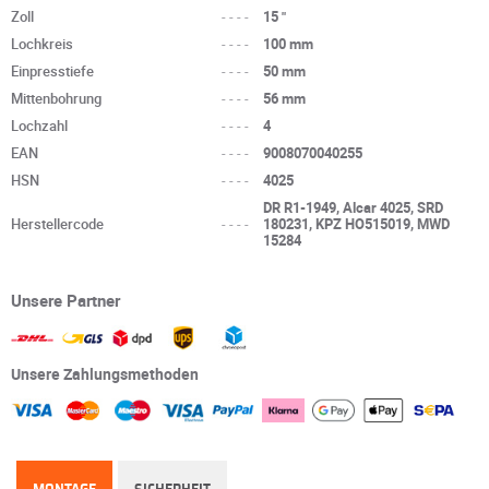
Zoll
----
15 "
Lochkreis
----
100 mm
Einpresstiefe
----
50 mm
Mittenbohrung
----
56 mm
Lochzahl
----
4
EAN
----
9008070040255
HSN
----
4025
DR R1-1949, Alcar 4025, SRD
Herstellercode
----
180231, KPZ HO515019, MWD
15284
Unsere Partner
Unsere Zahlungsmethoden