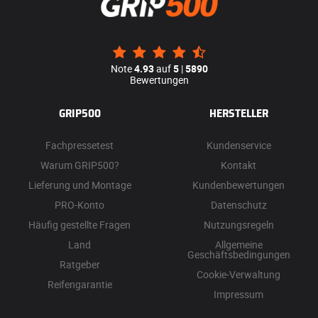
Note
4.93
auf
5
|
5890
Bewertungen
GRIP500
HERSTELLER
Fachpressetest
Kundenservice
Warum GRIP500?
Kontakt
Lieferung und Montage
Kundenbewertungen
PRO-Konto
Datenschutz
Häufig gestellte Fragen
Nutzungsregeln
Land
Allgemeine
Geschäftsbedingungen
Ratgeber
Cookie-Verwaltung
Reifengarantie
Impressum