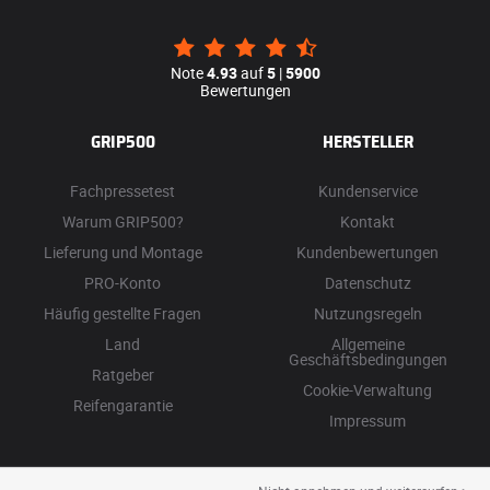
Note
4.93
auf
5
|
5900
Bewertungen
GRIP500
HERSTELLER
Fachpressetest
Kundenservice
Warum GRIP500?
Kontakt
Lieferung und Montage
Kundenbewertungen
PRO-Konto
Datenschutz
Häufig gestellte Fragen
Nutzungsregeln
Land
Allgemeine
Geschäftsbedingungen
Ratgeber
Cookie-Verwaltung
Reifengarantie
Impressum