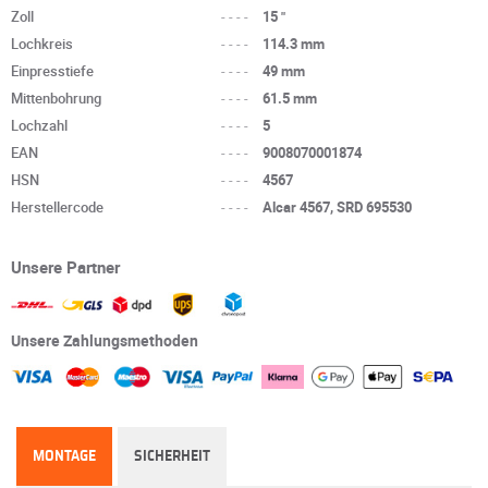
Zoll
----
15 "
Lochkreis
----
114.3 mm
Einpresstiefe
----
49 mm
Mittenbohrung
----
61.5 mm
Lochzahl
----
5
EAN
----
9008070001874
HSN
----
4567
Herstellercode
----
Alcar 4567, SRD 695530
Unsere Partner
Unsere Zahlungsmethoden
MONTAGE
SICHERHEIT