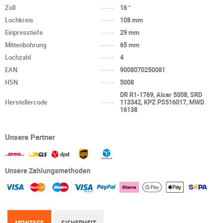
Zoll
----
16 "
Lochkreis
----
108 mm
Einpresstiefe
----
29 mm
Mittenbohrung
----
65 mm
Lochzahl
----
4
EAN
----
9008070250081
HSN
----
5008
DR R1-1769, Alcar 5008, SRD
Herstellercode
----
113342, KPZ PS516017, MWD
16138
Unsere Partner
Unsere Zahlungsmethoden