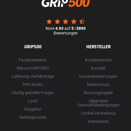
Note
4.93
auf
5
|
5890
Bewertungen
GRIP500
HERSTELLER
Fachpressetest
Kundenservice
Warum GRIP500?
Kontakt
Lieferung und Montage
Kundenbewertungen
PRO-Konto
Datenschutz
Häufig gestellte Fragen
Nutzungsregeln
Land
Allgemeine
Geschäftsbedingungen
Ratgeber
Cookie-Verwaltung
Reifengarantie
Impressum