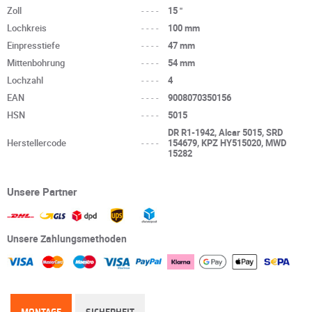
Zoll
----
15 "
Lochkreis
----
100 mm
Einpresstiefe
----
47 mm
Mittenbohrung
----
54 mm
Lochzahl
----
4
EAN
----
9008070350156
HSN
----
5015
DR R1-1942, Alcar 5015, SRD
Herstellercode
----
154679, KPZ HY515020, MWD
15282
Unsere Partner
Unsere Zahlungsmethoden