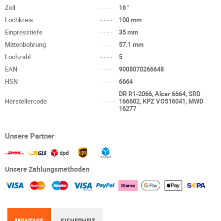
Zoll
----
16 "
Lochkreis
----
100 mm
Einpresstiefe
----
35 mm
Mittenbohrung
----
57.1 mm
Lochzahl
----
5
EAN
----
9008070266648
HSN
----
6664
DR R1-2066, Alcar 6664, SRD
Herstellercode
----
166602, KPZ VO516041, MWD
16277
Unsere Partner
Unsere Zahlungsmethoden