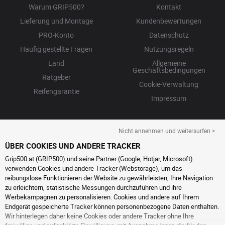
Warum GRIP500?
Kontakt
Lieferung und Montage
Kundenbewertungen
PRO-Konto
Datenschutz
Häufig gestellte Fragen
Nutzungsregeln
Land
Allgemeine
Geschäftsbedingungen
Ratgeber
Cookie-Verwaltung
Reifengarantie
Impressum
Nicht annehmen und weitersurfen >
ÜBER COOKIES UND ANDERE TRACKER
Grip500.at (GRIP500) und seine Partner (Google, Hotjar, Microsoft)
verwenden Cookies und andere Tracker (Webstorage), um das
reibungslose Funktionieren der Website zu gewährleisten, Ihre Navigation
zu erleichtern, statistische Messungen durchzuführen und ihre
Werbekampagnen zu personalisieren. Cookies und andere auf Ihrem
Endgerät gespeicherte Tracker können personenbezogene Daten enthalten.
Wir hinterlegen daher keine Cookies oder andere Tracker ohne Ihre