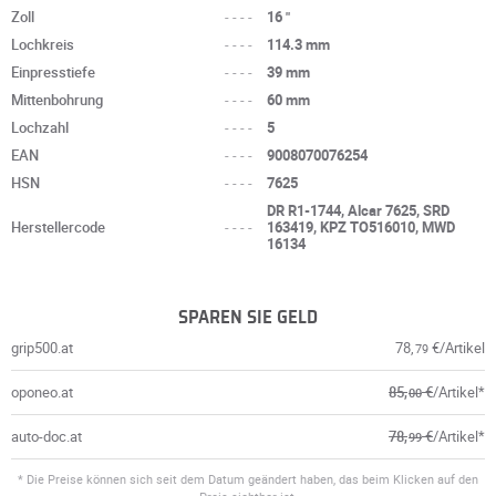
Zoll
----
16 "
Lochkreis
----
114.3 mm
Einpresstiefe
----
39 mm
Mittenbohrung
----
60 mm
Lochzahl
----
5
EAN
----
9008070076254
HSN
----
7625
DR R1-1744, Alcar 7625, SRD
Herstellercode
----
163419, KPZ TO516010, MWD
16134
SPAREN SIE GELD
grip500.at
78,
€/Artikel
79
oponeo.at
85,
€
/Artikel*
00
auto-doc.at
78,
€
/Artikel*
99
* Die Preise können sich seit dem Datum geändert haben, das beim Klicken auf den