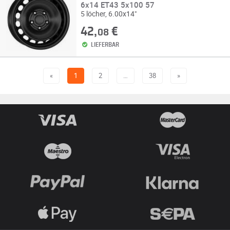
6x14 ET43 5x100 57
5 löcher, 6.00x14"
42,
€
08
LIEFERBAR
«
1
2
…
38
»