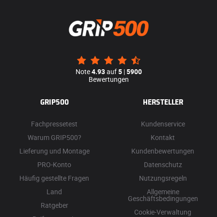
Note
4.93
auf
5
|
5900
Bewertungen
GRIP500
HERSTELLER
Fachpressetest
Kundenservice
Warum GRIP500?
Kontakt
Lieferung und Montage
Kundenbewertungen
PRO-Konto
Datenschutz
Häufig gestellte Fragen
Nutzungsregeln
Land
Allgemeine
Geschäftsbedingungen
Ratgeber
Cookie-Verwaltung