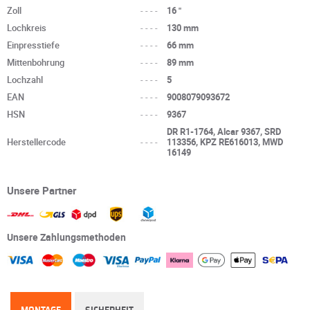
Zoll
----
16 "
Lochkreis
----
130 mm
Einpresstiefe
----
66 mm
Mittenbohrung
----
89 mm
Lochzahl
----
5
EAN
----
9008079093672
HSN
----
9367
DR R1-1764, Alcar 9367, SRD
Herstellercode
----
113356, KPZ RE616013, MWD
16149
Unsere Partner
Unsere Zahlungsmethoden