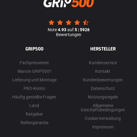
Note
4.93
auf
5
|
5926
Bewertungen
GRIP500
HERSTELLER
Fachpressetest
Kundenservice
Warum GRIP500?
Kontakt
Lieferung und Montage
Kundenbewertungen
PRO-Konto
Datenschutz
Häufig gestellte Fragen
Nutzungsregeln
Land
Allgemeine
Geschäftsbedingungen
Ratgeber
Cookie-Verwaltung
Reifengarantie
Impressum