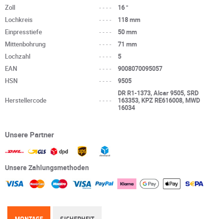
Zoll
----
16 "
Lochkreis
----
118 mm
Einpresstiefe
----
50 mm
Mittenbohrung
----
71 mm
Lochzahl
----
5
EAN
----
9008070095057
HSN
----
9505
DR R1-1373, Alcar 9505, SRD
Herstellercode
----
163353, KPZ RE616008, MWD
16034
Unsere Partner
Unsere Zahlungsmethoden