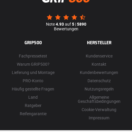
Note
4.93
auf
5
|
5890
Bewertungen
GRIP500
HERSTELLER
Fachpressetest
Kundenservice
Warum GRIP500?
Kontakt
Lieferung und Montage
Kundenbewertungen
PRO-Konto
Datenschutz
Häufig gestellte Fragen
Nutzungsregeln
Land
Allgemeine
Geschäftsbedingungen
Ratgeber
Cookie-Verwaltung
Reifengarantie
Impressum