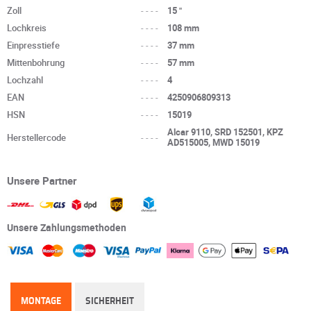
Zoll
----
15 "
Lochkreis
----
108 mm
Einpresstiefe
----
37 mm
Mittenbohrung
----
57 mm
Lochzahl
----
4
EAN
----
4250906809313
HSN
----
15019
Alcar 9110, SRD 152501, KPZ
Herstellercode
----
AD515005, MWD 15019
Unsere Partner
Unsere Zahlungsmethoden
MONTAGE
SICHERHEIT