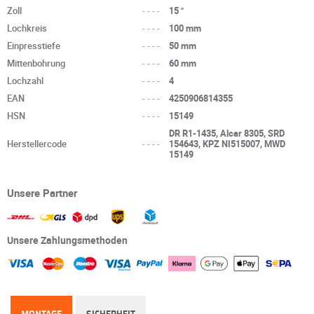
Zoll
----
15 "
Lochkreis
----
100 mm
Einpresstiefe
----
50 mm
Mittenbohrung
----
60 mm
Lochzahl
----
4
EAN
----
4250906814355
HSN
----
15149
DR R1-1435, Alcar 8305, SRD
Herstellercode
----
154643, KPZ NI515007, MWD
15149
Unsere Partner
Unsere Zahlungsmethoden