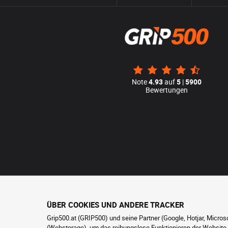
Note
4.93
auf
5
|
5900
Bewertungen
ÜBER COOKIES UND ANDERE TRACKER
Grip500.at (GRIP500) und seine Partner (Google, Hotjar, Micro
(Webstorage), um das reibungslose Funktionieren der Website zu