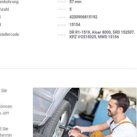
tenbohrung
----
57 mm
hzahl
----
5
N
----
4250906815192
N
----
15154
DR R1-1519, Alcar 8000, SRD 152507,
stellercode
----
KPZ VO515025, MWD 15154
 Sie
können
n, um
d Sie
 Termin