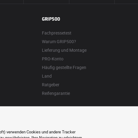
GRIP500
Fachpressetest
Warum GRIP500?
Lieferung und Montage
PRO-Konto
Häufig gestellte Fragen
Land
Ratgeber
Reifengarantie
soft) verwenden Cookies und andere Tracker
 gewährleisten, Ihre Navigation zu erleichtern,