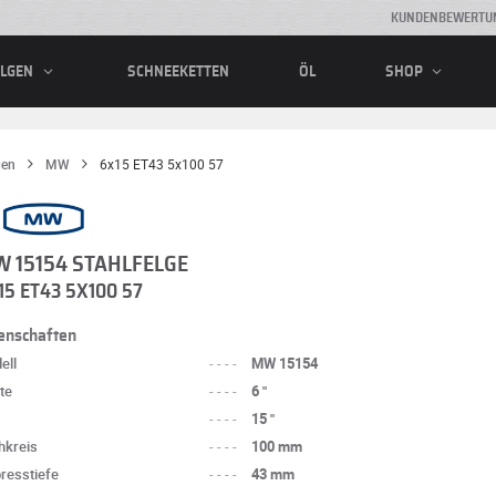
KUNDENBEWERTU
SCHNEEKETTEN
ÖL
ELGEN
SHOP
gen
MW
6x15 ET43 5x100 57
 15154 STAHLFELGE
15 ET43 5X100 57
enschaften
ell
----
MW 15154
te
----
6 "
----
15 "
hkreis
----
100 mm
presstiefe
----
43 mm