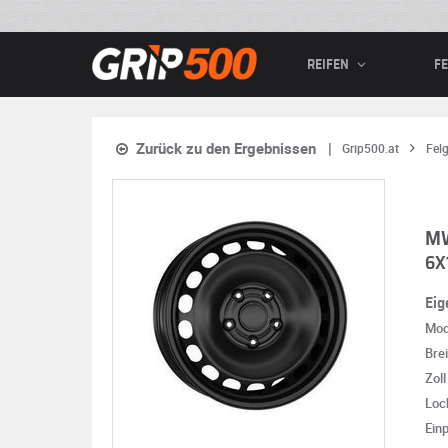
REIFEN
F
Zurück zu den Ergebnissen
Grip500.at
Fel
MW
6X
Eig
Mod
Brei
Zoll
Loc
Ein