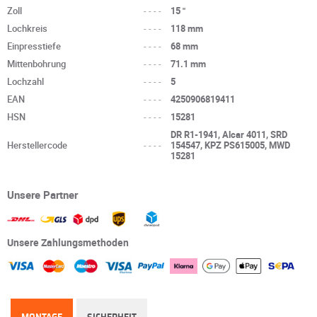
Zoll
----
15 "
Lochkreis
----
118 mm
Einpresstiefe
----
68 mm
Mittenbohrung
----
71.1 mm
Lochzahl
----
5
EAN
----
4250906819411
HSN
----
15281
DR R1-1941, Alcar 4011, SRD
Herstellercode
----
154547, KPZ PS615005, MWD
15281
Unsere Partner
Unsere Zahlungsmethoden