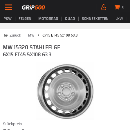
0
PKW
FELGEN
MOTORRAD
QUAD
SCHNEEKETTEN
LKW
Zurück
MW
6x15 ET45 5x108 63.3
MW 15320 STAHLFELGE
6X15 ET45 5X108 63.3
Stückpreis