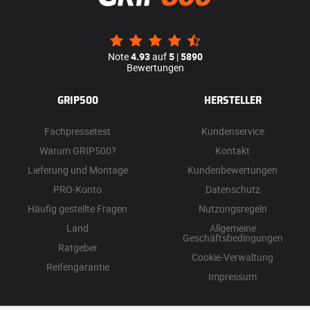
Note
4.93
auf
5
|
5890
Bewertungen
GRIP500
HERSTELLER
Fachpressetest
Kundenservice
Warum GRIP500?
Kontakt
Lieferung und Montage
Kundenbewertungen
PRO-Konto
Datenschutz
Häufig gestellte Fragen
Nutzungsregeln
Land
Allgemeine
Geschäftsbedingungen
Ratgeber
Cookie-Verwaltung
Reifengarantie
Impressum