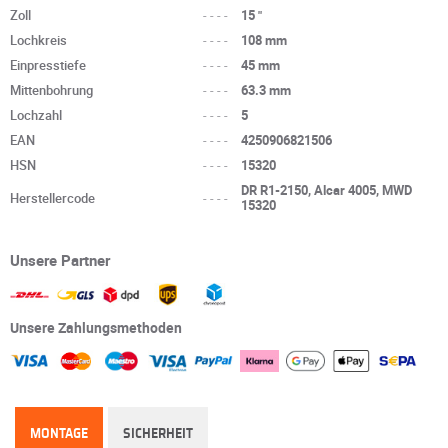
Zoll
----
15 "
Lochkreis
----
108 mm
Einpresstiefe
----
45 mm
Mittenbohrung
----
63.3 mm
Lochzahl
----
5
EAN
----
4250906821506
HSN
----
15320
DR R1-2150, Alcar 4005, MWD
Herstellercode
----
15320
Unsere Partner
Unsere Zahlungsmethoden
MONTAGE
SICHERHEIT