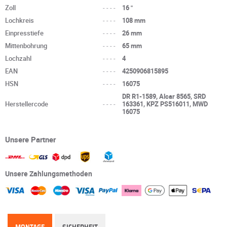
Zoll
----
16 "
Lochkreis
----
108 mm
Einpresstiefe
----
26 mm
Mittenbohrung
----
65 mm
Lochzahl
----
4
EAN
----
4250906815895
HSN
----
16075
DR R1-1589, Alcar 8565, SRD
Herstellercode
----
163361, KPZ PS516011, MWD
16075
Unsere Partner
Unsere Zahlungsmethoden