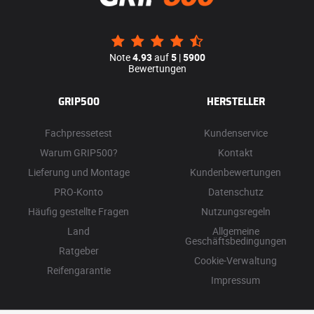
Note
4.93
auf
5
|
5900
Bewertungen
GRIP500
HERSTELLER
Fachpressetest
Kundenservice
Warum GRIP500?
Kontakt
Lieferung und Montage
Kundenbewertungen
PRO-Konto
Datenschutz
Häufig gestellte Fragen
Nutzungsregeln
Land
Allgemeine
Geschäftsbedingungen
Ratgeber
Cookie-Verwaltung
Reifengarantie
Impressum