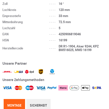
Zoll
----
16 "
Lochkreis
----
120 mm
Einpresstiefe
----
33 mm
Mittenbohrung
----
72.5 mm
Lochzahl
----
5
EAN
----
4250906819046
HSN
----
16199
DR R1-1904, Alcar 9244, KPZ
Herstellercode
----
BM516025, MWD 16199
Unsere Partner
Unsere Zahlungsmethoden
MONTAGE
SICHERHEIT