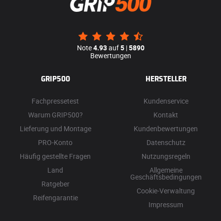
Note
4.93
auf
5
|
5890
Bewertungen
GRIP500
HERSTELLER
Fachpressetest
Kundenservice
Warum GRIP500?
Kontakt
Lieferung und Montage
Kundenbewertungen
PRO-Konto
Datenschutz
Häufig gestellte Fragen
Nutzungsregeln
Land
Allgemeine
Geschäftsbedingungen
Ratgeber
Cookie-Verwaltung
Reifengarantie
Impressum