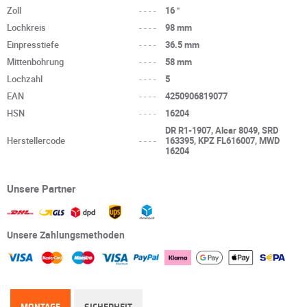
Zoll
----
16 "
Lochkreis
----
98 mm
Einpresstiefe
----
36.5 mm
Mittenbohrung
----
58 mm
Lochzahl
----
5
EAN
----
4250906819077
HSN
----
16204
DR R1-1907, Alcar 8049, SRD
Herstellercode
----
163395, KPZ FL616007, MWD
16204
Unsere Partner
Unsere Zahlungsmethoden