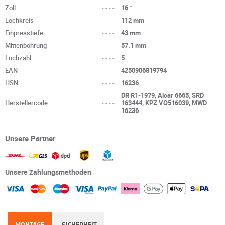
Zoll
----
16 "
Lochkreis
----
112 mm
Einpresstiefe
----
43 mm
Mittenbohrung
----
57.1 mm
Lochzahl
----
5
EAN
----
4250906819794
HSN
----
16236
DR R1-1979, Alcar 6665, SRD
Herstellercode
----
163444, KPZ VO516039, MWD
16236
Unsere Partner
Unsere Zahlungsmethoden