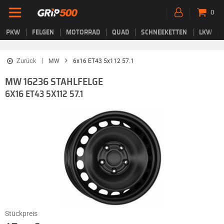
0
PKW
FELGEN
MOTORRAD
QUAD
SCHNEEKETTEN
LKW
Zurück
MW
6x16 ET43 5x112 57.1
MW 16236 STAHLFELGE
6X16 ET43 5X112 57.1
Stückpreis