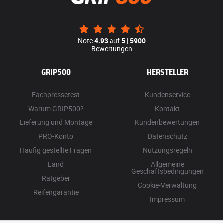
Note
4.93
auf
5
|
5900
Bewertungen
GRIP500
HERSTELLER
Fachpressetest
Kundenservice
Warum GRIP500?
Kontakt
Lieferung und Montage
Kundenbewertungen
PRO-Konto
Datenschutz
Häufig gestellte Fragen
Nutzungsregeln
Land
Allgemeine
Geschäftsbedingungen
Ratgeber
Cookie-Verwaltung
Reifengarantie
Impressum