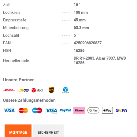
Zoll
----
16 "
Lochkreis
----
108 mm
Einpresstiefe
----
45 mm
Mittenbohrung
----
63.3 mm
Lochzahl
----
5
EAN
----
4250906820837
HSN
----
16286
DR R1-2083, Alcar 7037, MWD
Herstellercode
----
16286
Unsere Partner
Unsere Zahlungsmethoden
MONTAGE
SICHERHEIT