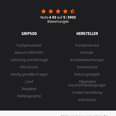
Note
4.93
auf
5
|
5900
Bewertungen
GRIP500
HERSTELLER
Fachpressetest
Kundenservice
Warum GRIP500?
Kontakt
Lieferung und Montage
Kundenbewertungen
PRO-Konto
Datenschutz
Häufig gestellte Fragen
Nutzungsregeln
Land
Allgemeine
Geschäftsbedingungen
Ratgeber
Cookie-Verwaltung
Reifengarantie
Impressum