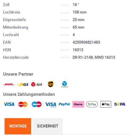
Zoll
----
16 "
Lochkreis
----
108 mm
Einpresstiefe
----
25 mm
Mittenbohrung
----
65 mm
Lochzahl
----
4
EAN
----
4250906821483
HSN
----
16313
Herstellercode
----
DR R1-2148, MWD 16313
Unsere Partner
Unsere Zahlungsmethoden
MONTAGE
SICHERHEIT