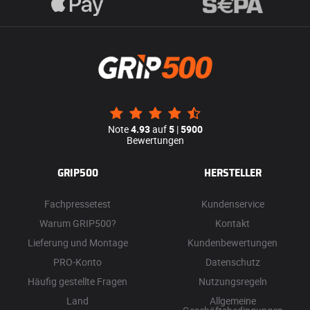
Note
4.93
auf
5
|
5900
Bewertungen
GRIP500
HERSTELLER
Fachpressetest
Kundenservice
Warum GRIP500?
Kontakt
Lieferung und Montage
Kundenbewertungen
PRO-Konto
Datenschutz
Häufig gestellte Fragen
Nutzungsregeln
Land
Allgemeine