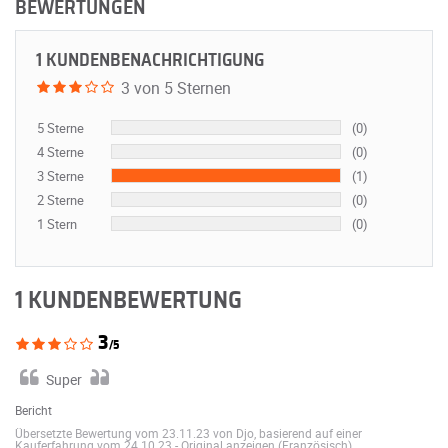
BEWERTUNGEN
1 KUNDENBENACHRICHTIGUNG
3 von 5 Sternen
5 Sterne
(0)
4 Sterne
(0)
3 Sterne
(1)
2 Sterne
(0)
1 Stern
(0)
1 KUNDENBEWERTUNG
3
/5
Super
Bericht
Übersetzte Bewertung vom 23.11.23 von Djo, basierend auf einer
Kauferfahrung vom 24.10.23
-
Original anzeigen (Französisch)