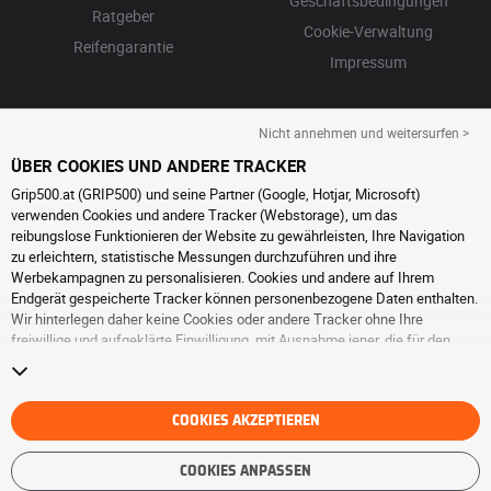
Geschäftsbedingungen
Ratgeber
Cookie-Verwaltung
Reifengarantie
Impressum
Nicht annehmen und weitersurfen >
ÜBER COOKIES UND ANDERE TRACKER
Grip500.at (GRIP500) und seine Partner (Google, Hotjar, Microsoft)
verwenden Cookies und andere Tracker (Webstorage), um das
reibungslose Funktionieren der Website zu gewährleisten, Ihre Navigation
zu erleichtern, statistische Messungen durchzuführen und ihre
Werbekampagnen zu personalisieren. Cookies und andere auf Ihrem
Endgerät gespeicherte Tracker können personenbezogene Daten enthalten.
Wir hinterlegen daher keine Cookies oder andere Tracker ohne Ihre
freiwillige und aufgeklärte Einwilligung, mit Ausnahme jener, die für den
Betrieb der Webseite unerlässlich sind. Wir speichern Ihre Auswahl für
einen Zeitraum von 6 Monaten. Sie können Ihre Einwilligung jederzeit
widerrufen, indem Sie die Webseite
Cookies und andere Tracker
besuchen.
Sie haben die Möglichkeit, Ihre Navigation fortzusetzen, ohne die
COOKIES AKZEPTIEREN
Hinterlegung von Cookies oder anderen Trackern zu akzeptieren. Die
Ablehnung hat keinen Einfluss auf Ihren Zugriff zu den angebotenen
COOKIES ANPASSEN
Dienstleistungen GRIP500. Weitere Informationen finden Sie auf der