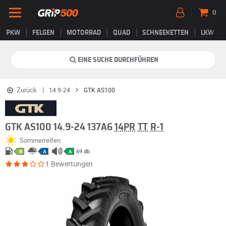
0
PKW
FELGEN
MOTORRAD
QUAD
SCHNEEKETTEN
LKW
EINE SUCHE DURCHFÜHREN
Zurück
14.9-24
GTK AS100
GTK AS100 14.9-24 137A6
14PR
TT
R-1
Sommerreifen
69 db
B
A
A
1 Bewertungen