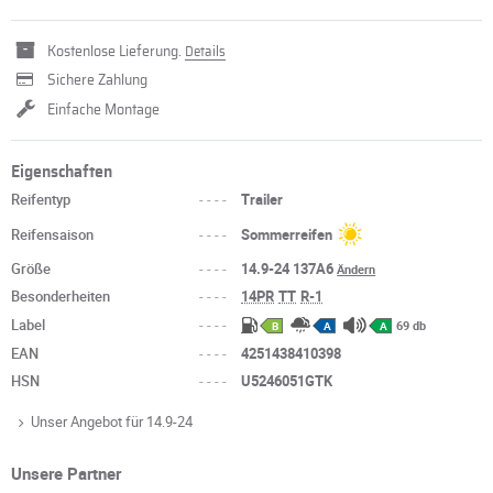
Kostenlose Lieferung.
Details
Sichere Zahlung
Einfache Montage
Eigenschaften
Reifentyp
----
Trailer
Reifensaison
----
Sommerreifen
Größe
----
14.9-24 137A6
Ändern
Besonderheiten
----
14PR
TT
R-1
Label
----
69 db
B
A
A
EAN
----
4251438410398
HSN
----
U5246051GTK
Unser Angebot für 14.9-24
Unsere Partner