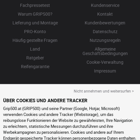
Fachpressetest
Kundenservice
Warum GRIP500?
Kontakt
Lieferung und Montage
Kundenbewertungen
PRO-Konto
Datenschutz
Häufig gestellte Fragen
Nutzungsregeln
Land
Allgemeine
Geschäftsbedingungen
Ratgeber
Cookie-Verwaltung
Reifengarantie
Impressum
Nicht annehmen und weitersurfen >
ÜBER COOKIES UND ANDERE TRACKER
Grip500.at (GRIP500) und seine Partner (Google, Hotjar, Microsoft)
verwenden Cookies und andere Tracker (Webstorage), um das
reibungslose Funktionieren der Website zu gewährleisten, Ihre Navigation
zu erleichtern, statistische Messungen durchzuführen und ihre
Werbekampagnen zu personalisieren. Cookies und andere auf Ihrem
Endgerät gespeicherte Tracker können personenbezogene Daten enthalten.