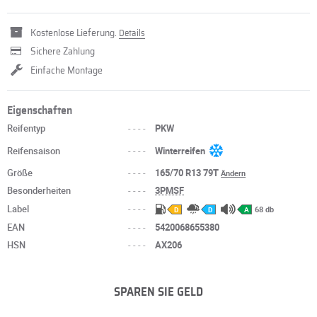
Kostenlose Lieferung.
Details
Sichere Zahlung
Einfache Montage
Eigenschaften
Reifentyp
----
PKW
Reifensaison
----
Winterreifen
Größe
----
165/70 R13 79T
Ändern
Besonderheiten
----
3PMSF
Label
----
68 db
D
D
A
EAN
----
5420068655380
HSN
----
AX206
SPAREN SIE GELD