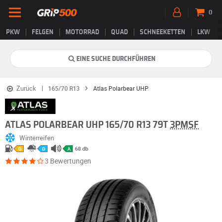
0
PKW
FELGEN
MOTORRAD
QUAD
SCHNEEKETTEN
LKW
EINE SUCHE DURCHFÜHREN
Zurück
165/70 R13
Atlas Polarbear UHP
ATLAS POLARBEAR UHP 165/70 R13 79T
3PMSF
Winterreifen
68 db
D
D
A
3 Bewertungen