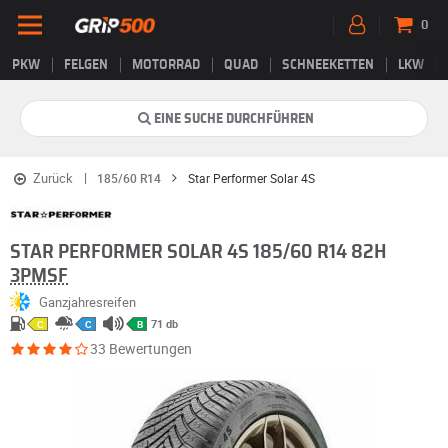
0
PKW
FELGEN
MOTORRAD
QUAD
SCHNEEKETTEN
LKW
EINE SUCHE DURCHFÜHREN
Zurück
185/60 R14
Star Performer Solar 4S
STAR PERFORMER SOLAR 4S 185/60 R14 82H
3PMSF
Ganzjahresreifen
71 db
C
C
B
33 Bewertungen