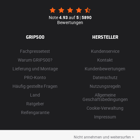
Note
4.93
auf
5
|
5890
Bewertungen
GRIP500
HERSTELLER
Fachpressetest
Kundenservice
Warum GRIP500?
Kontakt
Lieferung und Montage
Kundenbewertungen
PRO-Konto
Datenschutz
Häufig gestellte Fragen
Nutzungsregeln
Land
Allgemeine
Geschäftsbedingungen
Ratgeber
Cookie-Verwaltung
Reifengarantie
Impressum
Nicht annehmen und weitersurfen >