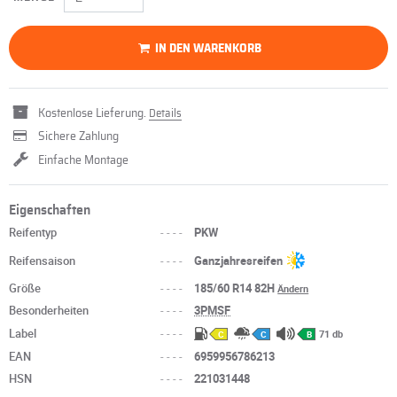
IN DEN WARENKORB
Kostenlose Lieferung.
Details
Sichere Zahlung
Einfache Montage
Eigenschaften
Reifentyp
----
PKW
Reifensaison
----
Ganzjahresreifen
Größe
----
185/60 R14 82H
Ändern
Besonderheiten
----
3PMSF
Label
----
71 db
C
C
B
EAN
----
6959956786213
HSN
----
221031448