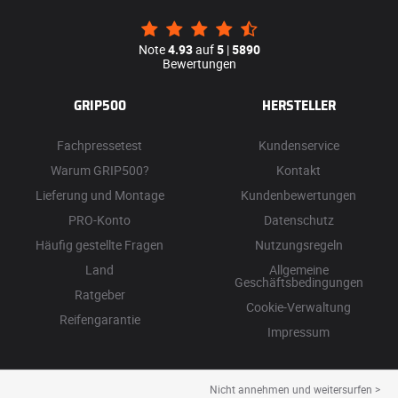
Note
4.93
auf
5
|
5890
Bewertungen
GRIP500
HERSTELLER
Fachpressetest
Kundenservice
Warum GRIP500?
Kontakt
Lieferung und Montage
Kundenbewertungen
PRO-Konto
Datenschutz
Häufig gestellte Fragen
Nutzungsregeln
Land
Allgemeine
Geschäftsbedingungen
Ratgeber
Cookie-Verwaltung
Reifengarantie
Impressum
Nicht annehmen und weitersurfen >