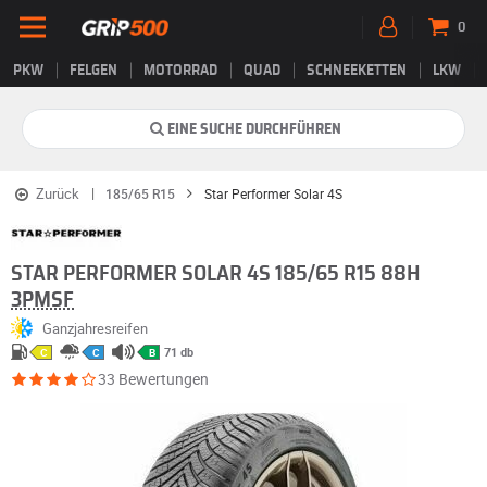
0
PKW
FELGEN
MOTORRAD
QUAD
SCHNEEKETTEN
LKW
EINE SUCHE DURCHFÜHREN
Zurück
185/65 R15
Star Performer Solar 4S
STAR PERFORMER SOLAR 4S 185/65 R15 88H
3PMSF
Ganzjahresreifen
71 db
C
C
B
33 Bewertungen