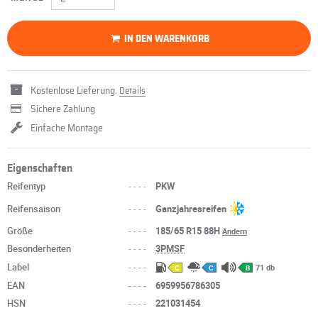
IN DEN WARENKORB
Kostenlose Lieferung.
Details
Sichere Zahlung
Einfache Montage
Eigenschaften
Reifentyp
----
PKW
Reifensaison
----
Ganzjahresreifen
Größe
----
185/65 R15 88H
Ändern
Besonderheiten
----
3PMSF
Label
----
71 db
C
C
B
EAN
----
6959956786305
HSN
----
221031454