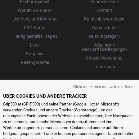
Fachpressetest
Kundenservice
Warum GRIP500?
Kontakt
Lieferung und Montage
Kundenbewertungen
PRO-Konto
Datenschutz
Häufig gestellte Fragen
Nutzungsregeln
Land
Allgemeine
Geschäftsbedingungen
Ratgeber
Cookie-Verwaltung
Reifengarantie
Impressum
Nicht annehmen und weitersurfen >
ÜBER COOKIES UND ANDERE TRACKER
Grip500.at (GRIP500) und seine Partner (Google, Hotjar, Microsoft)
verwenden Cookies und andere Tracker (Webstorage), um das
reibungslose Funktionieren der Website zu gewährleisten, Ihre Navigation
zu erleichtern, statistische Messungen durchzuführen und ihre
Werbekampagnen zu personalisieren. Cookies und andere auf Ihrem
Endgerät gespeicherte Tracker können personenbezogene Daten enthalten.