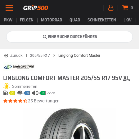
0
PKW
FELGEN
MOTORRAD
QUAD
SCHNEEKETTEN
LKW
EINE SUCHE DURCHFÜHREN
Zurück
205/55 R17
Linglong Comfort Master
LINGLONG COMFORT MASTER 205/55 R17 95V
XL
Sommerreifen
72 db
C
B
B
25 Bewertungen