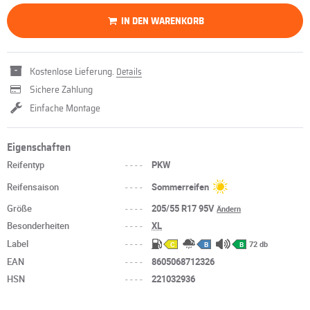
IN DEN WARENKORB
Kostenlose Lieferung.
Details
Sichere Zahlung
Einfache Montage
Eigenschaften
Reifentyp
----
PKW
Reifensaison
----
Sommerreifen
Größe
----
205/55 R17 95V
Ändern
Besonderheiten
----
XL
Label
----
72 db
C
B
B
EAN
----
8605068712326
HSN
----
221032936