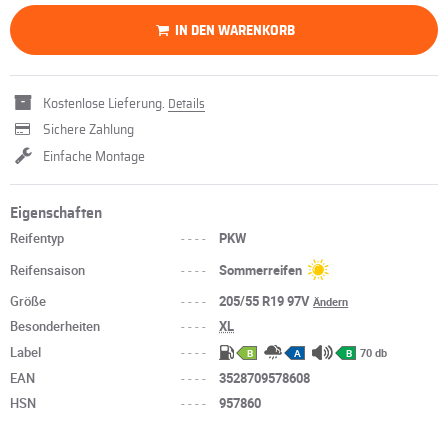
IN DEN WARENKORB
Kostenlose Lieferung.
Details
Sichere Zahlung
Einfache Montage
Eigenschaften
Reifentyp
----
PKW
Reifensaison
----
Sommerreifen
Größe
----
205/55 R19 97V
Ändern
Besonderheiten
----
XL
Label
----
70 db
B
A
B
EAN
----
3528709578608
HSN
----
957860