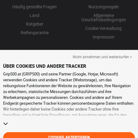
Häufig gestellte Fragen
Nutzungsregeln
Land
Allgemeine
Geschäftsbedingungen
Ratgeber
Cookie-Verwaltung
Reifengarantie
Impressum
Nicht annehmen und weitersurfen >
ÜBER COOKIES UND ANDERE TRACKER
Grip500.at (GRIP500) und seine Partner (Google, Hotjar, Microsoft)
verwenden Cookies und andere Tracker (Webstorage), um das
reibungslose Funktionieren der Website zu gewährleisten, Ihre Navigation
zu erleichtern, statistische Messungen durchzuführen und ihre
Werbekampagnen zu personalisieren. Cookies und andere auf Ihrem
Endgerät gespeicherte Tracker können personenbezogene Daten enthalten.
Wir hinterlegen daher keine Cookies oder andere Tracker ohne Ihre
freiwillige und aufgeklärte Einwilligung, mit Ausnahme jener, die für den
Betrieb der Webseite unerlässlich sind. Wir speichern Ihre Auswahl für
einen Zeitraum von 6 Monaten. Sie können Ihre Einwilligung jederzeit
widerrufen, indem Sie die Webseite
Cookies und andere Tracker
besuchen.
COOKIES AKZEPTIEREN