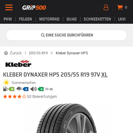
0
PKW
FELGEN
MOTORRAD
QUAD
SCHNEEKETTEN
LKW
EINE SUCHE DURCHFÜHREN
Zurück
205/55 R19
Kleber Dynaxer HP5
KLEBER DYNAXER HP5 205/55 R19 97V
XL
Sommerreifen
70 db
B
A
B
50 Bewertungen