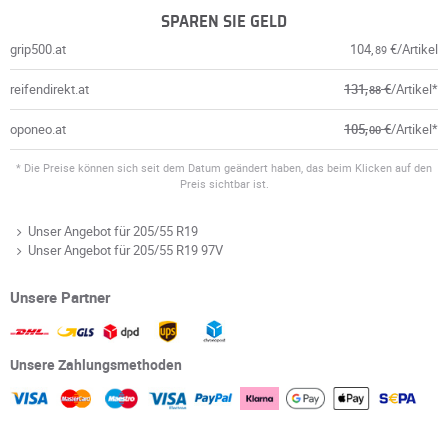
SPAREN SIE GELD
grip500.at
104,
€/Artikel
89
reifendirekt.at
131,
€
/Artikel*
88
oponeo.at
105,
€
/Artikel*
00
* Die Preise können sich seit dem Datum geändert haben, das beim Klicken auf den
Preis sichtbar ist.
Unser Angebot für 205/55 R19
Unser Angebot für 205/55 R19 97V
Unsere Partner
Unsere Zahlungsmethoden