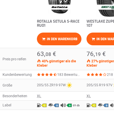
ROTALLA SETULA S-RACE
WESTLAKE ZUPE
RU01
107
IN DEN WARENKORB
IN DEN WA
63,
€
76,
€
08
19
Preis pro reifen
40% günstiger als die
27% günstiger 
Kleber
Kleber
Kundenbewertung
183 Bewertungen
205/55 ZR19 97W
205/55 R19 97V
Größe
Besonderheiten
XL
XL
Label
69 db
C
B
A
C
B