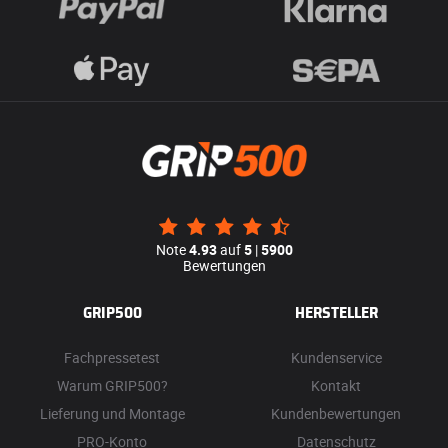
Note
4.93
auf
5
|
5900
Bewertungen
GRIP500
HERSTELLER
Fachpressetest
Kundenservice
Warum GRIP500?
Kontakt
Lieferung und Montage
Kundenbewertungen
PRO-Konto
Datenschutz