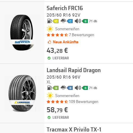
Saferich FRC16
205/60 R16 92V
71 db
C
C
B
Sommerreifen
7 Bewertungen
Neue Ankünfte
43,
€
28
LIEFERBAR
Landsail Rapid Dragon
205/60 R16 96V
XL
71 db
B
B
B
Sommerreifen
109 Bewertungen
58,
€
79
LIEFERBAR
Tracmax X Privilo TX-1