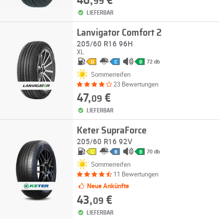
46,
€
99
LIEFERBAR
Lanvigator Comfort 2
205/60 R16 96H
XL
72 db
D
C
B
Sommerreifen
23 Bewertungen
47,
€
09
LIEFERBAR
Keter SupraForce
205/60 R16 92V
70 db
C
B
B
Sommerreifen
11 Bewertungen
Neue Ankünfte
43,
€
09
LIEFERBAR