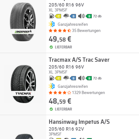
205/60 R16 96V
XL
3PMSF
72 db
C
B
B
Ganzjahresreifen
35 Bewertungen
49,
€
58
LIEFERBAR
Tracmax A/S Trac Saver
205/60 R16 96V
XL
3PMSF
72 db
C
B
B
Ganzjahresreifen
1329 Bewertungen
48,
€
59
LIEFERBAR
Hansinway Impetus A/S
205/60 R16 92V
3PMSF