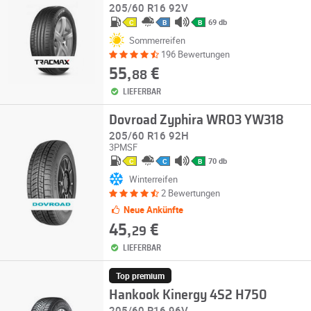
205/60 R16 92V
69 db
C
B
B
Sommerreifen
196 Bewertungen
55,
€
88
LIEFERBAR
Dovroad Zyphira WRO3 YW318
205/60 R16 92H
3PMSF
70 db
C
C
B
Winterreifen
2 Bewertungen
Neue Ankünfte
45,
€
29
LIEFERBAR
Top premium
Hankook Kinergy 4S2 H750
205/60 R16 96V