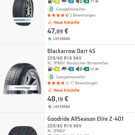
71 db
C
C
B
Ganzjahresreifen
2 Bewertungen
Neue Ankünfte
47,
€
89
LIEFERBAR
Blackarrow Dart 4S
205/60 R16 96V
XL
3PMSF
Nordischen Winterreifen
67 db
C
C
A
Ganzjahresreifen
17 Bewertungen
Neue Ankünfte
48,
€
19
LIEFERBAR
Goodride AllSeason Elite Z-401
205/60 R16 96V
XL
3PMSF