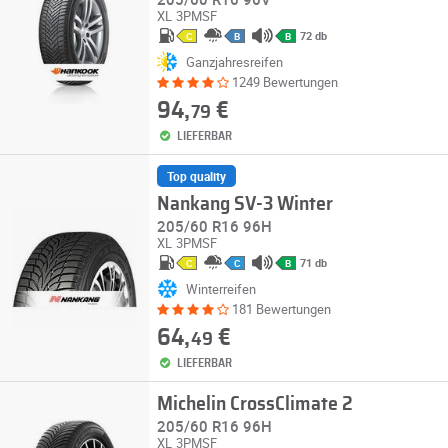
XL
3PMSF
72 db
C
B
B
Ganzjahresreifen
1249 Bewertungen
94,
€
79
LIEFERBAR
Top quality
Nankang SV-3 Winter
205/60 R16 96H
XL
3PMSF
71 db
C
C
B
Winterreifen
181 Bewertungen
64,
€
49
LIEFERBAR
Michelin CrossClimate 2
205/60 R16 96H
XL
3PMSF