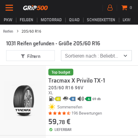
0
PKW
FELGEN
MOTORRAD
QUAD
SCHNEEKETTEN
LKW
Reifen
205/60 R16
1031 Reifen gefunden - Größe 205/60 R16
Filtern
Top budget
Tracmax X Privilo TX-1
205/60 R16 96V
XL
69 db
C
B
A
Sommerreifen
196 Bewertungen
59,
€
78
LIEFERBAR