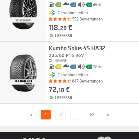
69 db
B
B
A
Ganzjahresreifen
552 Bewertungen
118,
€
28
LIEFERBAR
Kumho Solus 4S HA32
205/60 R16 96V
XL
3PMSF
72 db
C
B
B
Ganzjahresreifen
847 Bewertungen
72,
€
10
LIEFERBAR
«
1
2
…
52
»