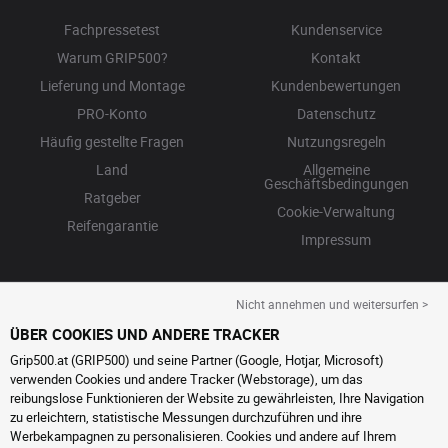
Fachpressetest
Kundenservice
Warum GRIP500?
Kontakt
Lieferung und Montage
Kundenbewertungen
PRO-Konto
Datenschutz
Häufig gestellte Fragen
Nutzungsregeln
Land
Allgemeine
Geschäftsbedingungen
Ratgeber
Cookie-Verwaltung
Reifengarantie
Impressum
Nicht annehmen und weitersurfen >
ÜBER COOKIES UND ANDERE TRACKER
Grip500.at (GRIP500) und seine Partner (Google, Hotjar, Microsoft)
verwenden Cookies und andere Tracker (Webstorage), um das
reibungslose Funktionieren der Website zu gewährleisten, Ihre Navigation
zu erleichtern, statistische Messungen durchzuführen und ihre
Werbekampagnen zu personalisieren. Cookies und andere auf Ihrem