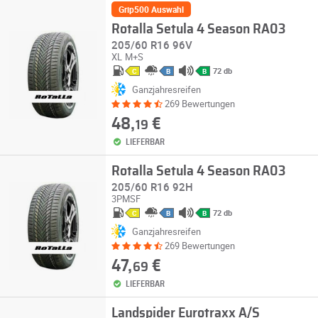
Grip500 Auswahl
Rotalla Setula 4 Season RA03
205/60 R16 96V
XL
M+S
72 db
C
B
B
Ganzjahresreifen
269 Bewertungen
48,
€
19
LIEFERBAR
Rotalla Setula 4 Season RA03
205/60 R16 92H
3PMSF
72 db
C
B
B
Ganzjahresreifen
269 Bewertungen
47,
€
69
LIEFERBAR
Landspider Eurotraxx A/S