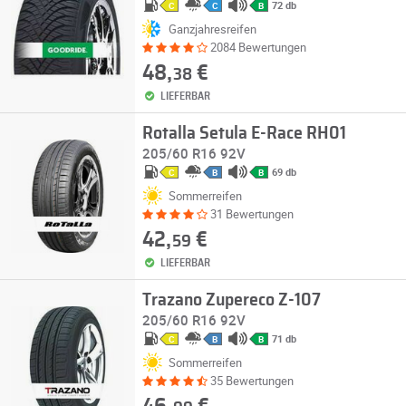
72 db
C
C
B
Ganzjahresreifen
2084 Bewertungen
48,
€
38
LIEFERBAR
Rotalla Setula E-Race RH01
205/60 R16 92V
69 db
C
B
B
Sommerreifen
31 Bewertungen
42,
€
59
LIEFERBAR
Trazano Zupereco Z-107
205/60 R16 92V
71 db
C
B
B
Sommerreifen
35 Bewertungen