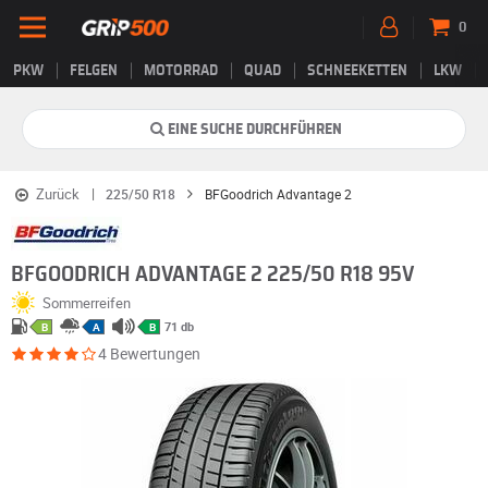
0
PKW
FELGEN
MOTORRAD
QUAD
SCHNEEKETTEN
LKW
EINE SUCHE DURCHFÜHREN
Zurück
225/50 R18
BFGoodrich Advantage 2
BFGOODRICH ADVANTAGE 2 225/50 R18 95V
Sommerreifen
71 db
B
A
B
4 Bewertungen