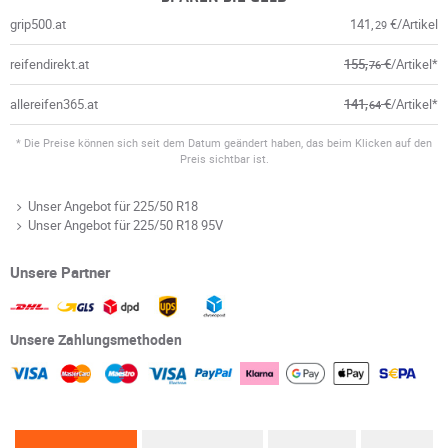
grip500.at
141,
€/Artikel
29
reifendirekt.at
155,
€
/Artikel*
76
allereifen365.at
141,
€
/Artikel*
64
* Die Preise können sich seit dem Datum geändert haben, das beim Klicken auf den
Preis sichtbar ist.
Unser Angebot für 225/50 R18
Unser Angebot für 225/50 R18 95V
Unsere Partner
Unsere Zahlungsmethoden