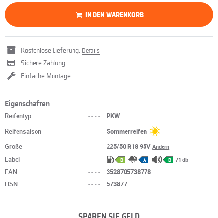
IN DEN WARENKORB
Kostenlose Lieferung.
Details
Sichere Zahlung
Einfache Montage
Eigenschaften
Reifentyp
----
PKW
Reifensaison
----
Sommerreifen
Größe
----
225/50 R18 95V
Ändern
Label
----
71 db
B
A
B
EAN
----
3528705738778
HSN
----
573877
SPAREN SIE GELD