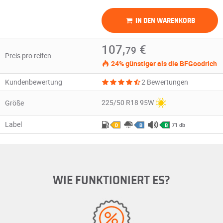
IN DEN WARENKORB
107,
€
79
Preis pro reifen
24% günstiger als die BFGoodrich
Kundenbewertung
2 Bewertungen
225/50 R18 95W
Größe
Label
71 db
D
B
B
WIE FUNKTIONIERT ES?