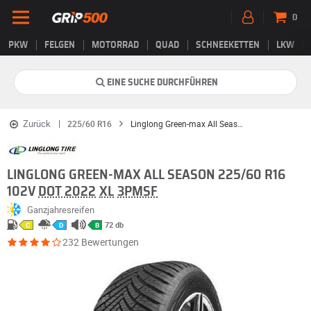
0
PKW
FELGEN
MOTORRAD
QUAD
SCHNEEKETTEN
LKW
EINE SUCHE DURCHFÜHREN
Zurück
225/60 R16
Linglong Green-max All Season
LINGLONG GREEN-MAX ALL SEASON 225/60 R16
102V
DOT 2022
XL
3PMSF
Ganzjahresreifen
72 db
C
D
B
232 Bewertungen