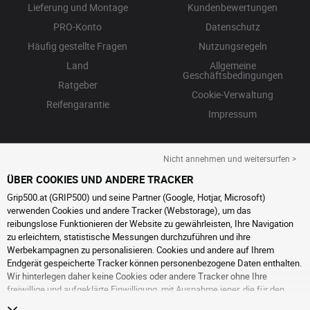
Lieferung und Montage
Kundenbewertungen
PRO-Konto
Datenschutz
Häufig gestellte Fragen
Nutzungsregeln
Land
Allgemeine
Geschäftsbedingungen
Ratgeber
Cookie-Verwaltung
Reifengarantie
Impressum
Nicht annehmen und weitersurfen >
ÜBER COOKIES UND ANDERE TRACKER
Grip500.at (GRIP500) und seine Partner (Google, Hotjar, Microsoft)
verwenden Cookies und andere Tracker (Webstorage), um das
reibungslose Funktionieren der Website zu gewährleisten, Ihre Navigation
zu erleichtern, statistische Messungen durchzuführen und ihre
Werbekampagnen zu personalisieren. Cookies und andere auf Ihrem
Endgerät gespeicherte Tracker können personenbezogene Daten enthalten.
Wir hinterlegen daher keine Cookies oder andere Tracker ohne Ihre
freiwillige und aufgeklärte Einwilligung, mit Ausnahme jener, die für den
Betrieb der Webseite unerlässlich sind. Wir speichern Ihre Auswahl für