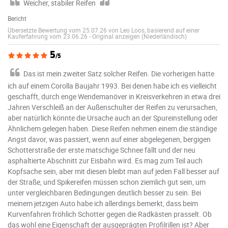
Weicher, stabiler Reifen
Bericht
Übersetzte Bewertung vom 25.07.26 von Leo Loos, basierend auf einer
Kauferfahrung vom 23.06.26
-
Original anzeigen (Niederländisch)
5
/5
Das ist mein zweiter Satz solcher Reifen. Die vorherigen hatte
ich auf einem Corolla Baujahr 1993. Bei denen habe ich es vielleicht
geschafft, durch enge Wendemanöver in Kreisverkehren in etwa drei
Jahren Verschleiß an der Außenschulter der Reifen zu verursachen,
aber natürlich könnte die Ursache auch an der Spureinstellung oder
Ähnlichem gelegen haben. Diese Reifen nehmen einem die ständige
Angst davor, was passiert, wenn auf einer abgelegenen, bergigen
Schotterstraße der erste matschige Schnee fällt und der neu
asphaltierte Abschnitt zur Eisbahn wird. Es mag zum Teil auch
Kopfsache sein, aber mit diesen bleibt man auf jeden Fall besser auf
der Straße, und Spikereifen müssen schon ziemlich gut sein, um
unter vergleichbaren Bedingungen deutlich besser zu sein. Bei
meinem jetzigen Auto habe ich allerdings bemerkt, dass beim
Kurvenfahren fröhlich Schotter gegen die Radkästen prasselt. Ob
das wohl eine Eigenschaft der ausgeprägten Profilrillen ist? Aber