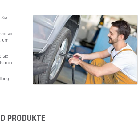
 Sie
können
n, um
d Sie
 Termin
llung
ND PRODUKTE