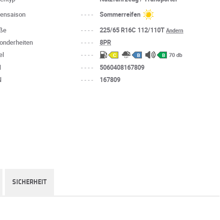
fensaison
----
Sommerreifen
ße
----
225/65 R16C 112/110T
Ändern
onderheiten
----
8PR
el
----
70 db
C
B
B
N
----
5060408167809
N
----
167809
SICHERHEIT