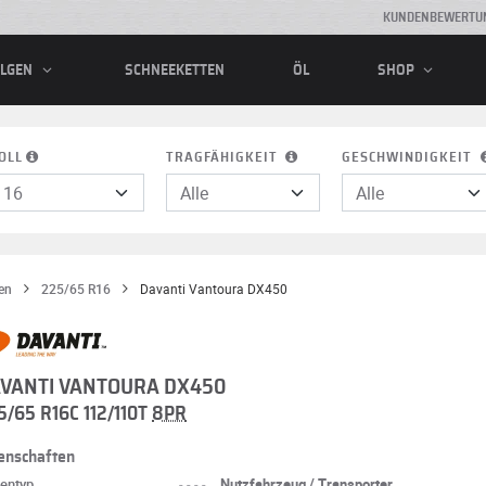
KUNDENBEWERTU
SCHNEEKETTEN
ÖL
ELGEN
SHOP
OLL
TRAGFÄHIGKEIT
GESCHWINDIGKEIT
en
225/65 R16
Davanti Vantoura DX450
VANTI VANTOURA DX450
5/65 R16C 112/110T
8PR
enschaften
fentyp
----
Nutzfahrzeug / Transporter