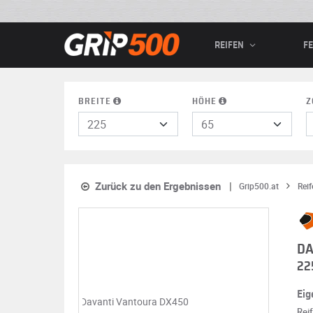
REIFEN
F
BREITE
HÖHE
Z
Zurück zu den Ergebnissen
Grip500.at
Reif
DA
22
Eig
Rei