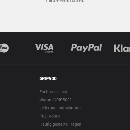
Partnerwerkstätten.
GRIP500
Fachpressetest
Warum GRIP500?
Lieferung und Montage
PRO-Konto
Häufig gestellte Fragen