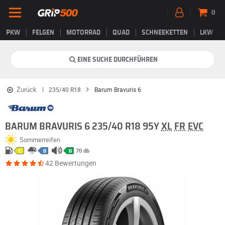
0
PKW
FELGEN
MOTORRAD
QUAD
SCHNEEKETTEN
LKW
EINE SUCHE DURCHFÜHREN
Zurück
235/40 R18
Barum Bravuris 6
BARUM BRAVURIS 6 235/40 R18 95Y
XL
FR
EVC
Sommerreifen
70 db
C
B
B
42 Bewertungen