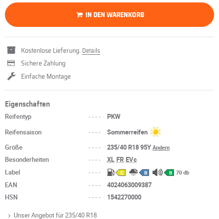
IN DEN WARENKORB
Kostenlose Lieferung.
Details
Sichere Zahlung
Einfache Montage
Eigenschaften
Reifentyp
----
PKW
Reifensaison
----
Sommerreifen
Größe
----
235/40 R18 95Y
Ändern
Besonderheiten
----
XL
FR
EVc
Label
----
70 db
C
B
B
EAN
----
4024063009387
HSN
----
1542270000
Unser Angebot für 235/40 R18