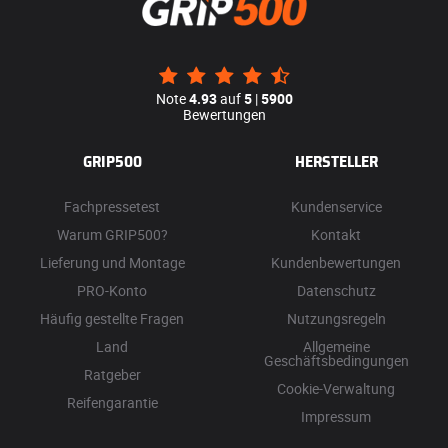
Note
4.93
auf
5
|
5900
Bewertungen
GRIP500
HERSTELLER
Fachpressetest
Kundenservice
Warum GRIP500?
Kontakt
Lieferung und Montage
Kundenbewertungen
PRO-Konto
Datenschutz
Häufig gestellte Fragen
Nutzungsregeln
Land
Allgemeine
Geschäftsbedingungen
Ratgeber
Cookie-Verwaltung
Reifengarantie
Impressum