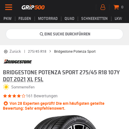
0
PKW
FELGEN
MOTORRAD
QUAD
SCHNEEKETTEN
LKW
EINE SUCHE DURCHFÜHREN
Zurück
275/45 R18
Bridgestone Potenza Sport
BRIDGESTONE POTENZA SPORT 275/45 R18 107Y
DOT 2021
XL
FSL
Sommerreifen
161 Bewertungen
Von 28 Experten geprüft! Die am häufigsten geteilte
Bewertung: Sehr empfehlenswert.