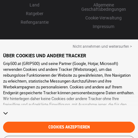
Land
Allgemeine
Geschäftsbedingungen
Ratgeber
Cookie-Verwaltung
Reifengarantie
Impressum
Nicht annehmen und weitersurfen >
ÜBER COOKIES UND ANDERE TRACKER
Grip500.at (GRIP500) und seine Partner (Google, Hotjar, Microsoft)
verwenden Cookies und andere Tracker (Webstorage), um das
reibungslose Funktionieren der Website zu gewährleisten, Ihre Navigation
zu erleichtern, statistische Messungen durchzuführen und ihre
Werbekampagnen zu personalisieren. Cookies und andere auf Ihrem
Endgerät gespeicherte Tracker können personenbezogene Daten enthalten.
Wir hinterlegen daher keine Cookies oder andere Tracker ohne Ihre
freiwillige und aufgeklärte Einwilligung, mit Ausnahme jener, die für den
Betrieb der Webseite unerlässlich sind. Wir speichern Ihre Auswahl für
einen Zeitraum von 6 Monaten. Sie können Ihre Einwilligung jederzeit
widerrufen, indem Sie die Webseite
Cookies und andere Tracker
besuchen.
Sie haben die Möglichkeit, Ihre Navigation fortzusetzen, ohne die
COOKIES AKZEPTIEREN
Hinterlegung von Cookies oder anderen Trackern zu akzeptieren. Die