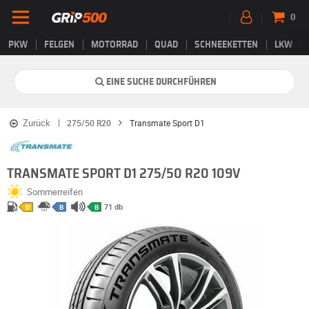
0
PKW
FELGEN
MOTORRAD
QUAD
SCHNEEKETTEN
LKW
EINE SUCHE DURCHFÜHREN
Zurück
275/50 R20
Transmate Sport D1
TRANSMATE SPORT D1 275/50 R20 109V
Sommerreifen
71 db
D
B
B