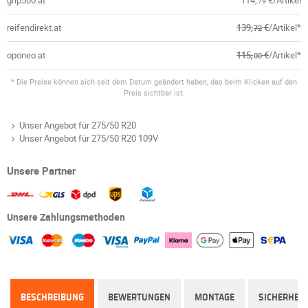
grip500.at
114,
€/Artikel
79
reifendirekt.at
139,
€
/Artikel*
72
oponeo.at
115,
€
/Artikel*
00
* Die Preise können sich seit dem Datum geändert haben, das beim Klicken auf den
Preis sichtbar ist.
Unser Angebot für 275/50 R20
Unser Angebot für 275/50 R20 109V
Unsere Partner
Unsere Zahlungsmethoden
BESCHREIBUNG
BEWERTUNGEN
MONTAGE
SICHERHEIT