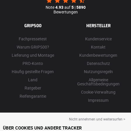
Note
4.93
auf
5
|
5890
Bewertungen
GRIP500
HERSTELLER
Fachpressetest
Kundenservice
Warum GRIP500?
Kontakt
Lieferung und Montage
Kundenbewertungen
PRO-Konto
Datenschutz
Häufig gestellte Fragen
Nutzungsregeln
Land
Allgemeine
Geschäftsbedingungen
Ratgeber
Cookie-Verwaltung
Reifengarantie
Impressum
Nicht annehmen und weitersurfen >
ÜBER COOKIES UND ANDERE TRACKER