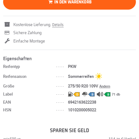
IN DEN WARENKORB
Kostenlose Lieferung.
Details
Sichere Zahlung
Einfache Montage
Eigenschaften
Reifentyp
----
PKW
Reifensaison
----
Sommerreifen
Größe
----
275/50 R20 109V
Ändern
Label
----
71 db
D
B
B
EAN
----
6942163622238
HSN
----
1010200005022
SPAREN SIE GELD