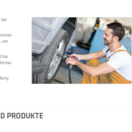
 Sie
können
n, um
d Sie
 Termin
llung
ND PRODUKTE