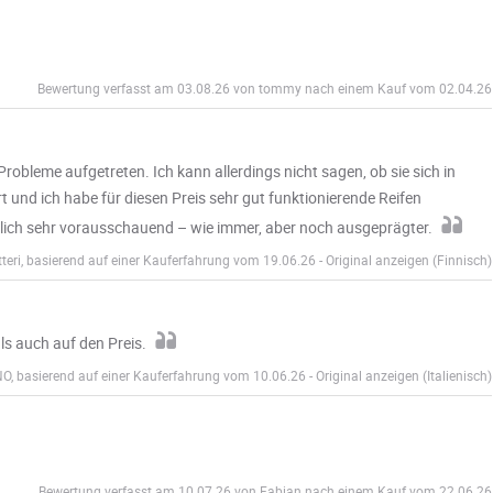
Bewertung verfasst am 03.08.26 von tommy nach einem Kauf vom 02.04.26
robleme aufgetreten. Ich kann allerdings nicht sagen, ob sie sich in
 und ich habe für diesen Preis sehr gut funktionierende Reifen
klich sehr vorausschauend – wie immer, aber noch ausgeprägter.
teri, basierend auf einer Kauferfahrung vom 19.06.26
-
Original anzeigen (Finnisch)
ls auch auf den Preis.
O, basierend auf einer Kauferfahrung vom 10.06.26
-
Original anzeigen (Italienisch)
Bewertung verfasst am 10.07.26 von Fabian nach einem Kauf vom 22.06.26