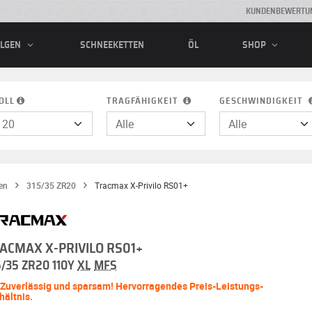
KUNDENBEWERTU
SCHNEEKETTEN
ÖL
ELGEN
SHOP
OLL
TRAGFÄHIGKEIT
GESCHWINDIGKEIT
en
315/35 ZR20
Tracmax X-Privilo RS01+
ACMAX X-PRIVILO RS01+
5/35 ZR20 110Y
XL
MFS
Zuverlässig und sparsam! Hervorragendes Preis-Leistungs-
hältnis.