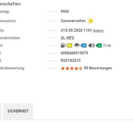
enschaften
fentyp
----
PKW
fensaison
----
Sommerreifen
ße
----
315/35 ZR20 110Y
Ändern
onderheiten
----
XL
MFS
el
----
72 db
C
C
A
N
----
6958460919575
N
----
RS01R2010
denbewertung
----
85 Bewertungen
SICHERHEIT