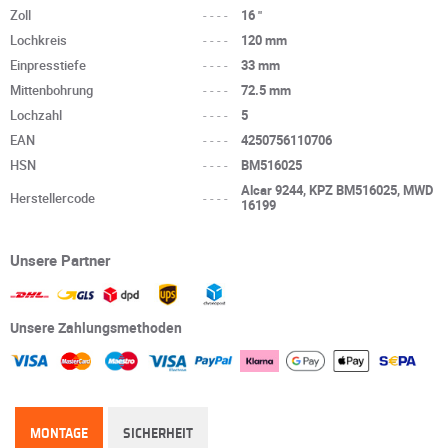
Zoll
----
16 "
Lochkreis
----
120 mm
Einpresstiefe
----
33 mm
Mittenbohrung
----
72.5 mm
Lochzahl
----
5
EAN
----
4250756110706
HSN
----
BM516025
Alcar 9244, KPZ BM516025, MWD
Herstellercode
----
16199
Unsere Partner
Unsere Zahlungsmethoden
MONTAGE
SICHERHEIT