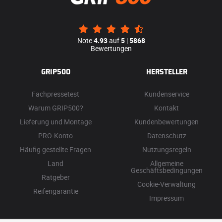
Note
4.93
auf
5
|
5868
Bewertungen
GRIP500
HERSTELLER
Fachpressetest
Kundenservice
Warum GRIP500?
Kontakt
Lieferung und Montage
Kundenbewertungen
PRO-Konto
Datenschutz
Häufig gestellte Fragen
Nutzungsregeln
Land
Allgemeine
Geschäftsbedingungen
Ratgeber
Cookie-Verwaltung
Reifengarantie
Impressum