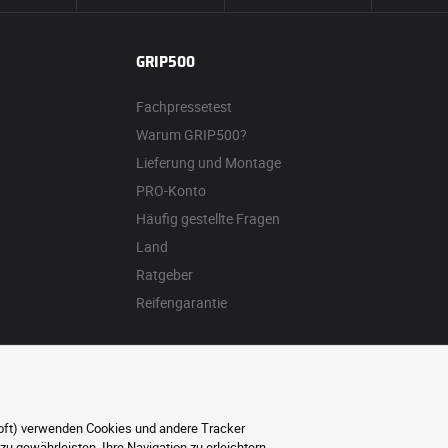
GRIP500
Fachpressetest
Warum GRIP500?
Lieferung und Montage
PRO-Konto
Häufig gestellte Fragen
Land
Ratgeber
Reifengarantie
soft) verwenden Cookies und andere Tracker
 gewährleisten, Ihre Navigation zu erleichtern,