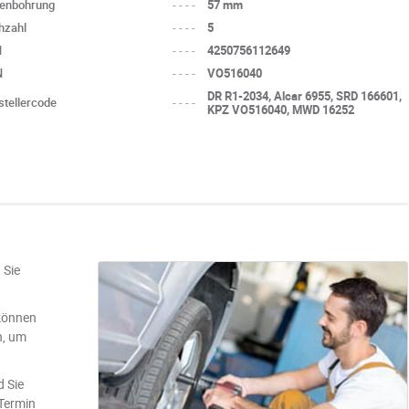
tenbohrung
----
57 mm
hzahl
----
5
N
----
4250756112649
N
----
VO516040
DR R1-2034, Alcar 6955, SRD 166601,
stellercode
----
KPZ VO516040, MWD 16252
 Sie
können
n, um
d Sie
 Termin