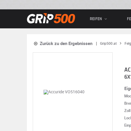
REIFEN
F
Zurück zu den Ergebnissen
Grip500.at
Fel
AC
6X
Eig
Mod
Brei
Zoll
Loc
Ein