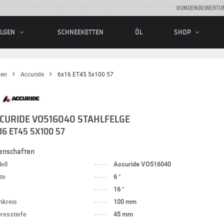
KUNDENBEWERTU
SCHNEEKETTEN
ÖL
ELGEN
SHOP
gen
Accuride
6x16 ET45 5x100 57
CURIDE VO516040 STAHLFELGE
16 ET45 5X100 57
enschaften
ell
----
Accuride VO516040
te
----
6 "
----
16 "
hkreis
----
100 mm
presstiefe
----
45 mm