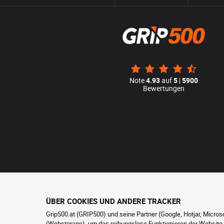
Note
4.93
auf
5
|
5900
Bewertungen
ÜBER COOKIES UND ANDERE TRACKER
Grip500.at (GRIP500) und seine Partner (Google, Hotjar, Micro
(Webstorage), um das reibungslose Funktionieren der Website zu