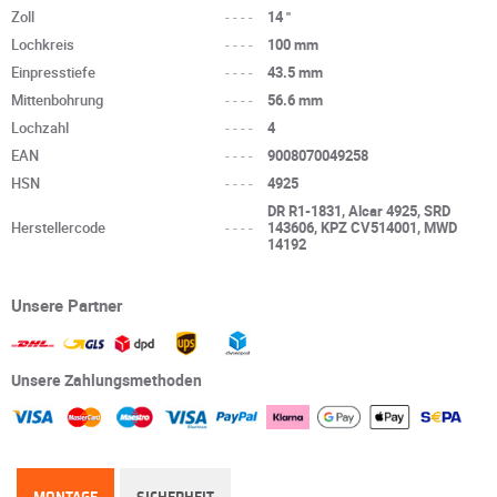
Zoll
----
14 "
Lochkreis
----
100 mm
Einpresstiefe
----
43.5 mm
Mittenbohrung
----
56.6 mm
Lochzahl
----
4
EAN
----
9008070049258
HSN
----
4925
DR R1-1831, Alcar 4925, SRD
Herstellercode
----
143606, KPZ CV514001, MWD
14192
Unsere Partner
Unsere Zahlungsmethoden