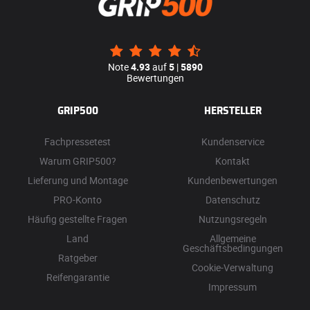
Note
4.93
auf
5
|
5890
Bewertungen
GRIP500
HERSTELLER
Fachpressetest
Kundenservice
Warum GRIP500?
Kontakt
Lieferung und Montage
Kundenbewertungen
PRO-Konto
Datenschutz
Häufig gestellte Fragen
Nutzungsregeln
Land
Allgemeine
Geschäftsbedingungen
Ratgeber
Cookie-Verwaltung
Reifengarantie
Impressum