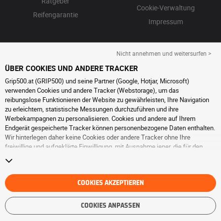
Ratgeber
Cookie-Verwaltung
Reifengarantie
Impressum
Nicht annehmen und weitersurfen >
ÜBER COOKIES UND ANDERE TRACKER
Grip500.at (GRIP500) und seine Partner (Google, Hotjar, Microsoft)
verwenden Cookies und andere Tracker (Webstorage), um das
reibungslose Funktionieren der Website zu gewährleisten, Ihre Navigation
zu erleichtern, statistische Messungen durchzuführen und ihre
Werbekampagnen zu personalisieren. Cookies und andere auf Ihrem
Endgerät gespeicherte Tracker können personenbezogene Daten enthalten.
Wir hinterlegen daher keine Cookies oder andere Tracker ohne Ihre
freiwillige und aufgeklärte Einwilligung, mit Ausnahme jener, die für den
Betrieb der Webseite unerlässlich sind. Wir speichern Ihre Auswahl für
einen Zeitraum von 6 Monaten. Sie können Ihre Einwilligung jederzeit
widerrufen, indem Sie die Webseite
Cookies und andere Tracker
besuchen.
Sie haben die Möglichkeit, Ihre Navigation fortzusetzen, ohne die
COOKIES AKZEPTIEREN
Hinterlegung von Cookies oder anderen Trackern zu akzeptieren. Die
Ablehnung hat keinen Einfluss auf Ihren Zugriff zu den angebotenen
COOKIES ANPASSEN
Dienstleistungen GRIP500. Weitere Informationen finden Sie auf der