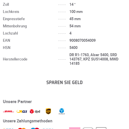
Zoll
----
14 "
Lochkreis
----
100 mm
Einpresstiefe
----
45 mm
Mittenbohrung
----
54 mm
Lochzahl
----
4
EAN
----
9008070054009
HSN
----
5400
DR R1-1763, Alcar 5400, SRD
Herstellercode
----
143767, KPZ SU514008, MWD
14185
SPAREN SIE GELD
Unsere Partner
Unsere Zahlungsmethoden