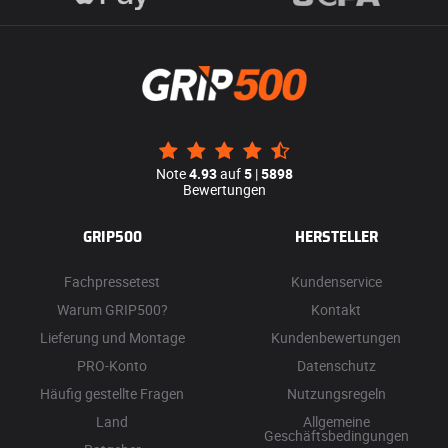
Note
4.93
auf
5
|
5898
Bewertungen
GRIP500
HERSTELLER
Fachpressetest
Kundenservice
Warum GRIP500?
Kontakt
Lieferung und Montage
Kundenbewertungen
PRO-Konto
Datenschutz
Häufig gestellte Fragen
Nutzungsregeln
Land
Allgemeine
Geschäftsbedingungen