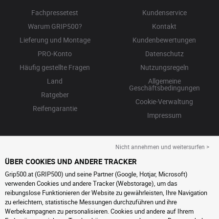
Fachpressetest
Kundenservice
Warum GRIP500?
Kontakt
Lieferung und Montage
Kundenbewertungen
PRO-Konto
Datenschutz
Häufig gestellte Fragen
Nutzungsregeln
Land
Allgemeine
Geschäftsbedingungen
Ratgeber
Cookie-Verwaltung
Reifengarantie
Impressum
Nicht annehmen und weitersurfen >
ÜBER COOKIES UND ANDERE TRACKER
Grip500.at (GRIP500) und seine Partner (Google, Hotjar, Microsoft)
verwenden Cookies und andere Tracker (Webstorage), um das
reibungslose Funktionieren der Website zu gewährleisten, Ihre Navigation
zu erleichtern, statistische Messungen durchzuführen und ihre
Werbekampagnen zu personalisieren. Cookies und andere auf Ihrem