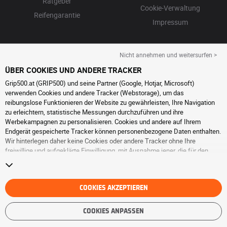
Ratgeber
Cookie-Verwaltung
Reifengarantie
Impressum
Nicht annehmen und weitersurfen >
ÜBER COOKIES UND ANDERE TRACKER
Grip500.at (GRIP500) und seine Partner (Google, Hotjar, Microsoft)
verwenden Cookies und andere Tracker (Webstorage), um das
reibungslose Funktionieren der Website zu gewährleisten, Ihre Navigation
zu erleichtern, statistische Messungen durchzuführen und ihre
Werbekampagnen zu personalisieren. Cookies und andere auf Ihrem
Endgerät gespeicherte Tracker können personenbezogene Daten enthalten.
Wir hinterlegen daher keine Cookies oder andere Tracker ohne Ihre
freiwillige und aufgeklärte Einwilligung, mit Ausnahme jener, die für den
Betrieb der Webseite unerlässlich sind. Wir speichern Ihre Auswahl für
einen Zeitraum von 6 Monaten. Sie können Ihre Einwilligung jederzeit
widerrufen, indem Sie die Webseite
Cookies und andere Tracker
besuchen.
Sie haben die Möglichkeit, Ihre Navigation fortzusetzen, ohne die
COOKIES AKZEPTIEREN
Hinterlegung von Cookies oder anderen Trackern zu akzeptieren. Die
Ablehnung hat keinen Einfluss auf Ihren Zugriff zu den angebotenen
COOKIES ANPASSEN
Dienstleistungen GRIP500. Weitere Informationen finden Sie auf der