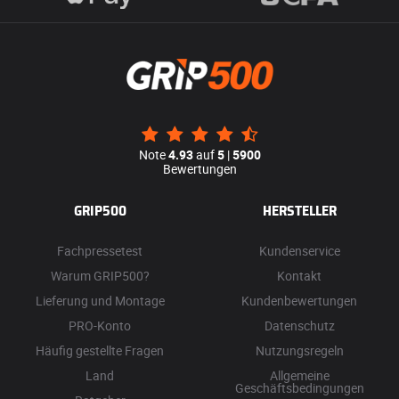
Note
4.93
auf
5
|
5900
Bewertungen
GRIP500
HERSTELLER
Fachpressetest
Kundenservice
Warum GRIP500?
Kontakt
Lieferung und Montage
Kundenbewertungen
PRO-Konto
Datenschutz
Häufig gestellte Fragen
Nutzungsregeln
Land
Allgemeine
Geschäftsbedingungen