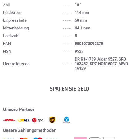
Zoll
----
16 "
Lochkreis
----
114 mm
Einpresstiefe
----
50 mm
Mittenbohrung
----
64.1 mm
Lochzahl
----
5
EAN
----
9008070095279
HSN
----
9527
DR R1-1739, Alcar 9527, SRD
Herstellercode
----
163452, KPZ HO516007, MWD
16129
SPAREN SIE GELD
Unsere Partner
Unsere Zahlungsmethoden