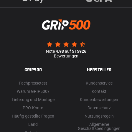
Note
4.93
auf
5
|
5926
Bewertungen
GRIP500
HERSTELLER
Fachpressetest
Kundenservice
Warum GRIP500?
Kontakt
Lieferung und Montage
Kundenbewertungen
PRO-Konto
Datenschutz
Häufig gestellte Fragen
Nutzungsregeln
Land
Allgemeine
Geschäftsbedingungen