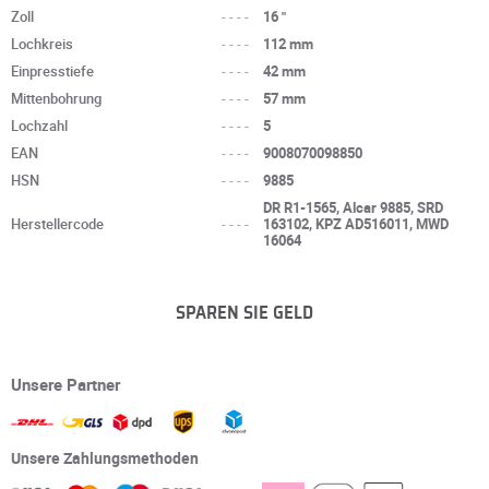
Zoll
----
16 "
Lochkreis
----
112 mm
Einpresstiefe
----
42 mm
Mittenbohrung
----
57 mm
Lochzahl
----
5
EAN
----
9008070098850
HSN
----
9885
DR R1-1565, Alcar 9885, SRD
Herstellercode
----
163102, KPZ AD516011, MWD
16064
SPAREN SIE GELD
Unsere Partner
Unsere Zahlungsmethoden