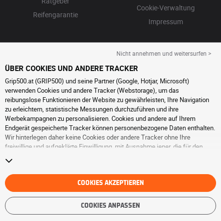
Ratgeber
Cookie-Verwaltung
Reifengarantie
Impressum
Nicht annehmen und weitersurfen >
ÜBER COOKIES UND ANDERE TRACKER
Grip500.at (GRIP500) und seine Partner (Google, Hotjar, Microsoft)
verwenden Cookies und andere Tracker (Webstorage), um das
reibungslose Funktionieren der Website zu gewährleisten, Ihre Navigation
zu erleichtern, statistische Messungen durchzuführen und ihre
Werbekampagnen zu personalisieren. Cookies und andere auf Ihrem
Endgerät gespeicherte Tracker können personenbezogene Daten enthalten.
Wir hinterlegen daher keine Cookies oder andere Tracker ohne Ihre
freiwillige und aufgeklärte Einwilligung, mit Ausnahme jener, die für den
Betrieb der Webseite unerlässlich sind. Wir speichern Ihre Auswahl für
einen Zeitraum von 6 Monaten. Sie können Ihre Einwilligung jederzeit
widerrufen, indem Sie die Webseite
Cookies und andere Tracker
besuchen.
Sie haben die Möglichkeit, Ihre Navigation fortzusetzen, ohne die
COOKIES AKZEPTIEREN
Hinterlegung von Cookies oder anderen Trackern zu akzeptieren. Die
Ablehnung hat keinen Einfluss auf Ihren Zugriff zu den angebotenen
COOKIES ANPASSEN
Dienstleistungen GRIP500. Weitere Informationen finden Sie auf der