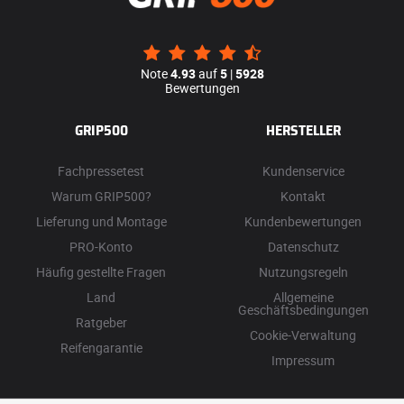
Note
4.93
auf
5
|
5928
Bewertungen
GRIP500
HERSTELLER
Fachpressetest
Kundenservice
Warum GRIP500?
Kontakt
Lieferung und Montage
Kundenbewertungen
PRO-Konto
Datenschutz
Häufig gestellte Fragen
Nutzungsregeln
Land
Allgemeine
Geschäftsbedingungen
Ratgeber
Cookie-Verwaltung
Reifengarantie
Impressum