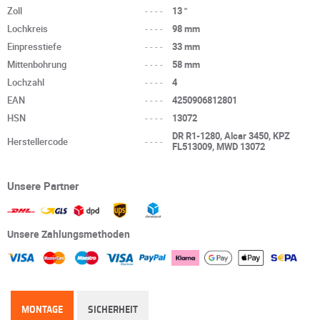
Zoll
----
13 "
Lochkreis
----
98 mm
Einpresstiefe
----
33 mm
Mittenbohrung
----
58 mm
Lochzahl
----
4
EAN
----
4250906812801
HSN
----
13072
DR R1-1280, Alcar 3450, KPZ
Herstellercode
----
FL513009, MWD 13072
Unsere Partner
Unsere Zahlungsmethoden
MONTAGE
SICHERHEIT