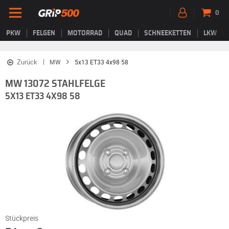
0
PKW
FELGEN
MOTORRAD
QUAD
SCHNEEKETTEN
LKW
Zurück
MW
5x13 ET33 4x98 58
MW 13072 STAHLFELGE
5X13 ET33 4X98 58
Stückpreis