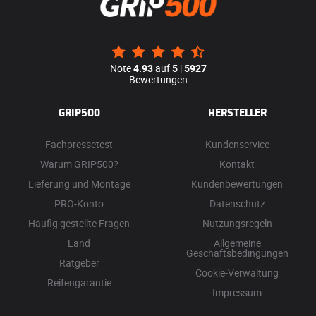
Note
4.93
auf
5
|
5927
Bewertungen
GRIP500
HERSTELLER
Fachpressetest
Kundenservice
Warum GRIP500?
Kontakt
Lieferung und Montage
Kundenbewertungen
PRO-Konto
Datenschutz
Häufig gestellte Fragen
Nutzungsregeln
Land
Allgemeine
Geschäftsbedingungen
Ratgeber
Cookie-Verwaltung
Reifengarantie
Impressum