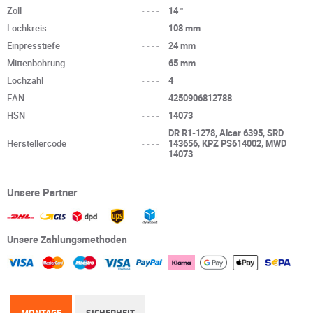
Zoll
----
14 "
Lochkreis
----
108 mm
Einpresstiefe
----
24 mm
Mittenbohrung
----
65 mm
Lochzahl
----
4
EAN
----
4250906812788
HSN
----
14073
DR R1-1278, Alcar 6395, SRD
Herstellercode
----
143656, KPZ PS614002, MWD
14073
Unsere Partner
Unsere Zahlungsmethoden