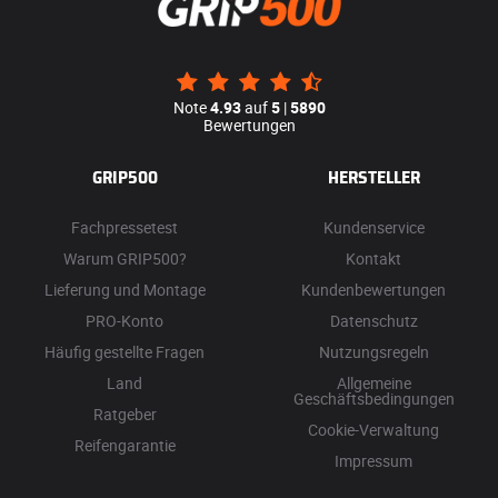
Note
4.93
auf
5
|
5890
Bewertungen
GRIP500
HERSTELLER
Fachpressetest
Kundenservice
Warum GRIP500?
Kontakt
Lieferung und Montage
Kundenbewertungen
PRO-Konto
Datenschutz
Häufig gestellte Fragen
Nutzungsregeln
Land
Allgemeine
Geschäftsbedingungen
Ratgeber
Cookie-Verwaltung
Reifengarantie
Impressum