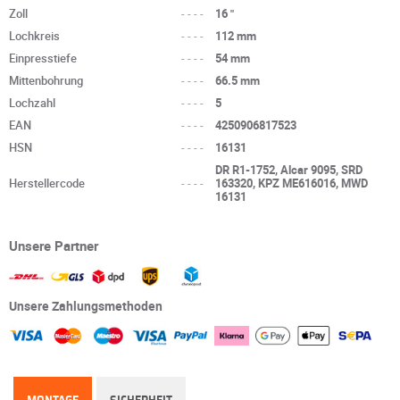
Zoll
----
16 "
Lochkreis
----
112 mm
Einpresstiefe
----
54 mm
Mittenbohrung
----
66.5 mm
Lochzahl
----
5
EAN
----
4250906817523
HSN
----
16131
DR R1-1752, Alcar 9095, SRD
Herstellercode
----
163320, KPZ ME616016, MWD
16131
Unsere Partner
Unsere Zahlungsmethoden