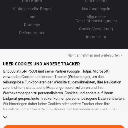
PRO-Konto
Datenschutz
Häufig gestellte Fragen
Nutzungsregeln
Land
Allgemeine
Geschäftsbedingungen
Ratgeber
Cookie-Verwaltung
Reifengarantie
Impressum
Nicht annehmen und weitersurfen >
ÜBER COOKIES UND ANDERE TRACKER
Grip500.at (GRIP500) und seine Partner (Google, Hotjar, Microsoft)
verwenden Cookies und andere Tracker (Webstorage), um das
reibungslose Funktionieren der Website zu gewährleisten, Ihre Navigation
zu erleichtern, statistische Messungen durchzuführen und ihre
Werbekampagnen zu personalisieren. Cookies und andere auf Ihrem
Endgerät gespeicherte Tracker können personenbezogene Daten enthalten.
Wir hinterlegen daher keine Cookies oder andere Tracker ohne Ihre
freiwillige und aufgeklärte Einwilligung, mit Ausnahme jener, die für den
Betrieb der Webseite unerlässlich sind. Wir speichern Ihre Auswahl für
einen Zeitraum von 6 Monaten. Sie können Ihre Einwilligung jederzeit
widerrufen, indem Sie die Webseite
Cookies und andere Tracker
besuchen.