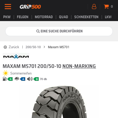
0
PKW
FELGEN
MOTORRAD
QUAD
SCHNEEKETTEN
LKW
EINE SUCHE DURCHFÜHREN
Zurück
200/50-10
Maxam MS701
MAXAM MS701 200/50-10
NON-MARKING
Sommerreifen
70 db
A
A
B