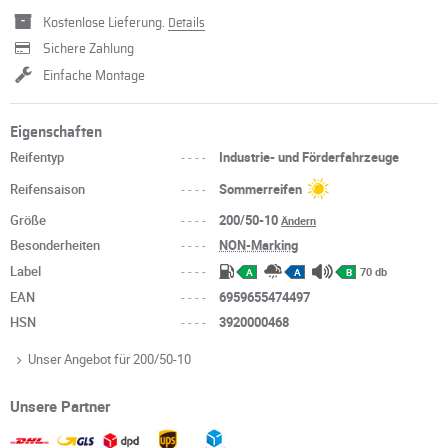
Kostenlose Lieferung.
Details
Sichere Zahlung
Einfache Montage
Eigenschaften
Reifentyp
----
Industrie- und Förderfahrzeuge
Reifensaison
----
Sommerreifen
Größe
----
200/50-10
Ändern
Besonderheiten
----
NON-Marking
Label
----
70 db
A
A
B
EAN
----
6959655474497
HSN
----
3920000468
Unser Angebot für 200/50-10
Unsere Partner