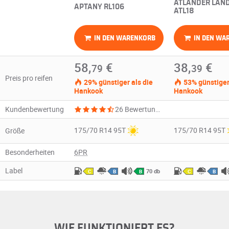
ATLANDER LAN
APTANY RL106
ATL18
IN DEN WARENKORB
IN DEN WA
58,
€
38,
€
79
39
Preis pro reifen
29% günstiger als die
53% günstiger 
Hankook
Hankook
Kundenbewertung
26 Bewertungen
175/70 R14 95T
175/70 R14 95T
Größe
Besonderheiten
6PR
Label
70 db
C
B
B
C
B
WIE FUNKTIONIERT ES?