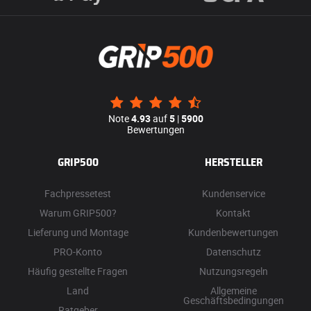
Note
4.93
auf
5
|
5900
Bewertungen
GRIP500
HERSTELLER
Fachpressetest
Kundenservice
Warum GRIP500?
Kontakt
Lieferung und Montage
Kundenbewertungen
PRO-Konto
Datenschutz
Häufig gestellte Fragen
Nutzungsregeln
Land
Allgemeine
Geschäftsbedingungen
Ratgeber