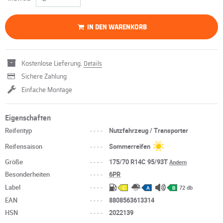
IN DEN WARENKORB
Kostenlose Lieferung.
Details
Sichere Zahlung
Einfache Montage
Eigenschaften
Reifentyp
----
Nutzfahrzeug / Transporter
Reifensaison
----
Sommerreifen
Größe
----
175/70 R14C 95/93T
Ändern
Besonderheiten
----
6PR
Label
----
72 db
C
A
B
EAN
----
8808563613314
HSN
----
2022139