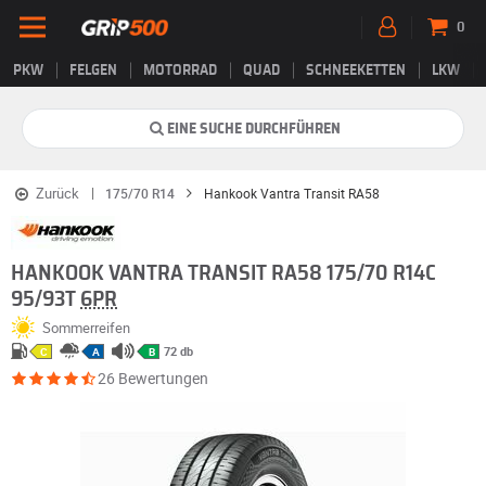
0
PKW
FELGEN
MOTORRAD
QUAD
SCHNEEKETTEN
LKW
EINE SUCHE DURCHFÜHREN
Zurück
175/70 R14
Hankook Vantra Transit RA58
HANKOOK VANTRA TRANSIT RA58 175/70 R14C
95/93T
6PR
Sommerreifen
72 db
C
A
B
26 Bewertungen