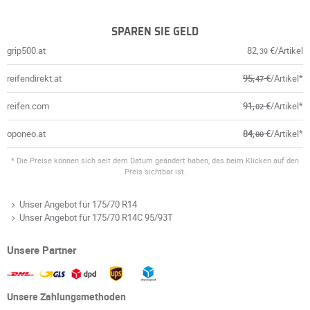
SPAREN SIE GELD
grip500.at
82,
€/Artikel
39
reifendirekt.at
95,
€
/Artikel*
47
reifen.com
91,
€
/Artikel*
02
oponeo.at
84,
€
/Artikel*
00
* Die Preise können sich seit dem Datum geändert haben, das beim Klicken auf den
Preis sichtbar ist.
Unser Angebot für 175/70 R14
Unser Angebot für 175/70 R14C 95/93T
Unsere Partner
Unsere Zahlungsmethoden