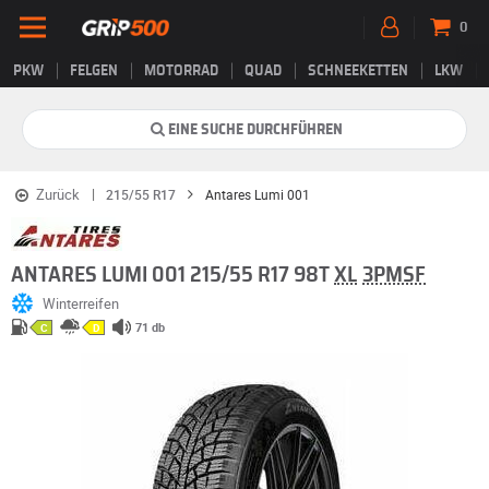
0
PKW
FELGEN
MOTORRAD
QUAD
SCHNEEKETTEN
LKW
EINE SUCHE DURCHFÜHREN
Zurück
215/55 R17
Antares Lumi 001
ANTARES LUMI 001 215/55 R17 98T
XL
3PMSF
Winterreifen
71 db
C
D