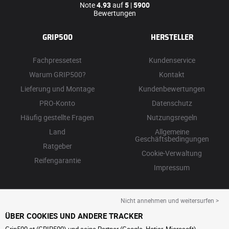
Note
4.93
auf
5
|
5900
Bewertungen
GRIP500
HERSTELLER
Fachpressetest
Kundenservice
Warum GRIP500?
Kontakt
Lieferung und Montage
Kundenbewertungen
PRO-Konto
Datenschutz
Häufig gestellte Fragen
Nutzungsregeln
Land
Allgemeine
Geschäftsbedingungen
Ratgeber
Cookie-Verwaltung
Reifengarantie
Impressum
Nicht annehmen und weitersurfen >
ÜBER COOKIES UND ANDERE TRACKER