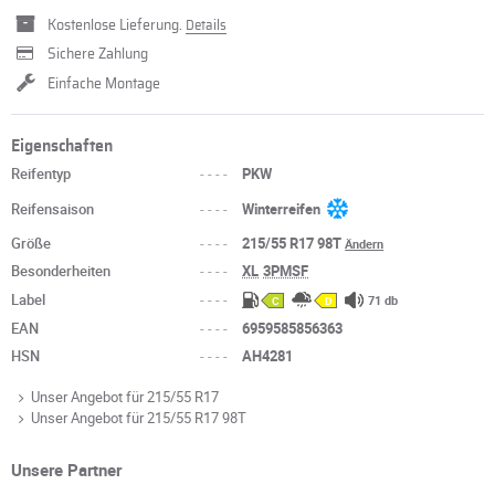
Kostenlose Lieferung.
Details
Sichere Zahlung
Einfache Montage
Eigenschaften
Reifentyp
----
PKW
Reifensaison
----
Winterreifen
Größe
----
215/55 R17 98T
Ändern
Besonderheiten
----
XL
3PMSF
Label
----
71 db
C
D
EAN
----
6959585856363
HSN
----
AH4281
Unser Angebot für 215/55 R17
Unser Angebot für 215/55 R17 98T
Unsere Partner